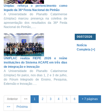
Uniplac reforça o pertencimento como
legado da 36ª Festa Nacional do Pinhão
A Universidade do Planalto Catarinense
(Uniplac) marcou presença na coletiva de
apresentação dos resultados da 36ª Festa
Nacional do Pinhão,......
06/07/2026
Notícia
Completa [+]
UNIPLAC realiza FIEPE 2026 e reúne
instituições do Sistema ACAFE em três dias
de integração e inovação
A Universidade do Planalto Catarinense
(Uniplac) foi palco, nos dias 1, 2 e 3 de julho,
do Fórum Integrado de Ensino, Pesquisa,
Extensão e Inovação......
Anterior
<<
1
2
3
4
5
6
+ 7 páginas
>>
Próxima