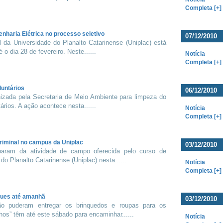
Completa [+]
nharia Elétrica no processo seletivo
07/12/2010
l da Universidade do Planalto Catarinense (Uniplac) está
 o dia 28 de fevereiro. Neste......
Notícia
Completa [+]
luntários
06/12/2010
nizada pela Secretaria de Meio Ambiente para limpeza do
ários. A ação acontece nesta......
Notícia
Completa [+]
criminal no campus da Uniplac
03/12/2010
iparam da atividade de campo oferecida pelo curso de
o Planalto Catarinense (Uniplac) nesta......
Notícia
Completa [+]
gues até amanhã
03/12/2010
ão puderam entregar os brinquedos e roupas para os
hos” têm até este sábado para encaminhar......
Notícia