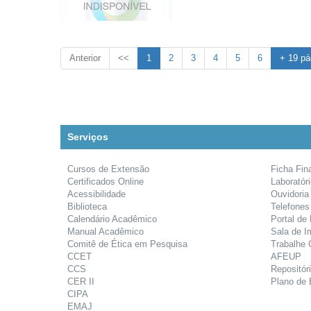
Anterior
<<
1
2
3
4
5
6
+ 19 pá
Serviços
Cursos de Extensão
Ficha Fin
Certificados Online
Laboratór
Acessibilidade
Ouvidoria
Biblioteca
Telefones
Calendário Acadêmico
Portal de
Manual Acadêmico
Sala de I
Comitê de Ética em Pesquisa
Trabalhe
CCET
AFEUP
CCS
Repositóri
CER II
Plano de 
CIPA
EMAJ