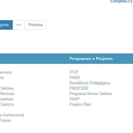
Completa [+]
ginas
>>
Próxima
Programas e Projetos
anceira
ITCP
ios
PIBID
Residência Pedagógica
 Setores
PROESDE
 Revistas
Programa Novos Valores
mprensa
PAAP
 Conosco
Projeto Óleo
o Institucional
Ensino