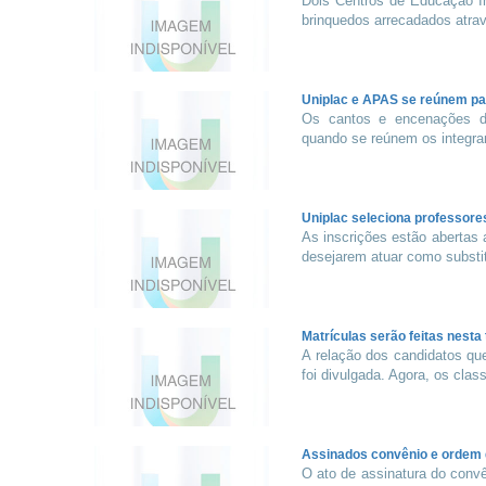
Dois Centros de Educação In
brinquedos arrecadados atrav
Uniplac e APAS se reúnem par
Os cantos e encenações d
quando se reúnem os integran
Uniplac seleciona professore
As inscrições estão abertas a
desejarem atuar como substit
Matrículas serão feitas nesta 
A relação dos candidatos que
foi divulgada. Agora, os clas
Assinados convênio e ordem 
O ato de assinatura do convê