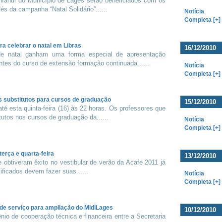
fantil do Município de Lages serão beneficiados com os
és da campanha “Natal Solidário”......
Notícia
Completa [+]
a celebrar o natal em Libras
16/12/2010
e natal ganham uma forma especial de apresentação
tes do curso de extensão formação continuada......
Notícia
Completa [+]
s substitutos para cursos de graduação
15/12/2010
té esta quinta-feira (16) às 22 horas. Os professores que
utos nos cursos de graduação da......
Notícia
Completa [+]
terça e quarta-feira
13/12/2010
 obtiveram êxito no vestibular de verão da Acafe 2011 já
sificados devem fazer suas......
Notícia
Completa [+]
de serviço para ampliação do MidiLages
10/12/2010
nio de cooperação técnica e financeira entre a Secretaria