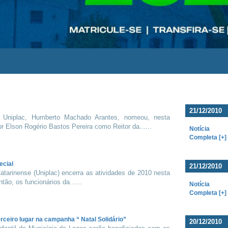
21/12/2010
 Uniplac, Humberto Machado Arantes, nomeou, nesta
or Elson Rogério Bastos Pereira como Reitor da......
Notícia
Completa [+]
ecial
21/12/2010
atarinense (Uniplac) encerra as atividades de 2010 nesta
então, os funcionários da......
Notícia
Completa [+]
rceiro lugar na campanha “ Natal Solidário”
20/12/2010