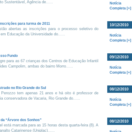
 Sustentável, Agência de......
Notícia
Completa [+]
nscrições para turma de 2011
10/12/2010
stão abertas as inscrições para o processo seletivo do
em Educação da Universidade do......
Notícia
Completa [+]
asso Fundo
09/12/2010
egre para as 67 crianças dos Centros de Educação Infantil
ides Campolim, ambas do bairro Morro......
Notícia
Completa [+]
trado no Rio Grande do Sul
08/12/2010
s Perozzo tem apenas 21 anos e há oito é professor de
ia conservadora de Vacaria, Rio Grande do......
Notícia
Completa [+]
s da “Árvore dos Sonhos”
08/12/2010
el está marcada para as 15 horas desta quarta-feira (8). A
nalto Catarinense (Uniplac)......
Notícia