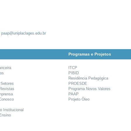
:
paap@uniplaclages.edu.br
Programas e Projetos
anceira
ITCP
ios
PIBID
Residência Pedagógica
 Setores
PROESDE
 Revistas
Programa Novos Valores
mprensa
PAAP
 Conosco
Projeto Óleo
o Institucional
Ensino