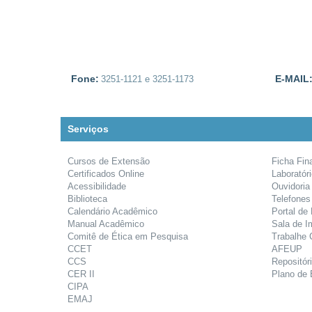
Fone:
E-MAIL
3251-1121 e 3251-1173
Serviços
Cursos de Extensão
Ficha Fin
Certificados Online
Laboratór
Acessibilidade
Ouvidoria
Biblioteca
Telefones
Calendário Acadêmico
Portal de
Manual Acadêmico
Sala de I
Comitê de Ética em Pesquisa
Trabalhe
CCET
AFEUP
CCS
Repositóri
CER II
Plano de 
CIPA
EMAJ