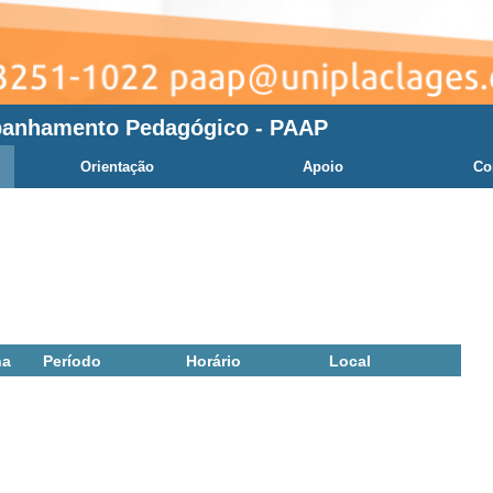
panhamento Pedagógico - PAAP
Orientação
Apoio
Co
na
Período
Horário
Local