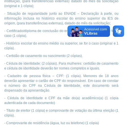
instituição, (para transferências externas) datado do mês da solicitação
(original e 1 cópia);
- Situação de regularidade junto ao ENADE – Declaração à parte, ou
informação inclusa no histórico escolar do ensino superior da IES de
origem, (para transferências externas), datado do mês da solicitação;
- Certificado/diploma de conclusão do ensino médio, ou superior, se for o
caso (1 cópia).
- Histórico escolar do ensino médio ou superior, se for o caso (original e 1
cópia).
- Certidão de casamento ou nascimento (2 cópias).
- Cédula de identidade: (2 cópias). Para mulheres: certidão de casamento
e cédula de identidade deverão ter nomes completos e iguais.
- Cadastro de pessoa física – CPF: (1 cópia). Menores de 18 anos
deverão apresentar o cartão de CPF do responsável. Em caso de constar
o número do CPF na Cédula de Identidade, este documento será
dispensado da apresentação.
- Cédula de identidade e CPF da mãe do(a) acadêmico(a) (1 cópia
autenticada de cada documento)
- Título de eleitor (1 cópia) e comprovante de votação da última eleição (1
cópia).
- Comprovante de residência (água, luz ou telefone) (1 cópia)