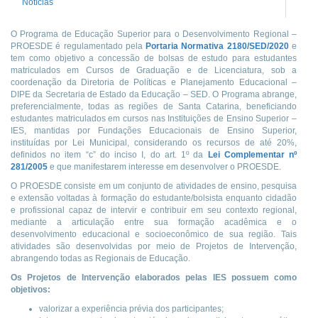
Notícias
O Programa de Educação Superior para o Desenvolvimento Regional –
PROESDE é regulamentado pela
Portaria Normativa 2180/SED/2020
e
tem como objetivo a concessão de bolsas de estudo para estudantes
matriculados em Cursos de Graduação e de Licenciatura, sob a
coordenação da Diretoria de Políticas e Planejamento Educacional –
DIPE da Secretaria de Estado da Educação – SED. O Programa abrange,
preferencialmente, todas as regiões de Santa Catarina, beneficiando
estudantes matriculados em cursos nas Instituições de Ensino Superior –
IES, mantidas por Fundações Educacionais de Ensino Superior,
instituídas por Lei Municipal, considerando os recursos de até 20%,
definidos no item “c” do inciso I, do art. 1º da
Lei Complementar nº
281/2005
e que manifestarem interesse em desenvolver o PROESDE.
O PROESDE consiste em um conjunto de atividades de ensino, pesquisa
e extensão voltadas à formação do estudante/bolsista enquanto cidadão
e profissional capaz de intervir e contribuir em seu contexto regional,
mediante a articulação entre sua formação acadêmica e o
desenvolvimento educacional e socioeconômico de sua região. Tais
atividades são desenvolvidas por meio de Projetos de Intervenção,
abrangendo todas as Regionais de Educação.
Os Projetos de Intervenção elaborados pelas IES possuem como
objetivos:
valorizar a experiência prévia dos participantes;