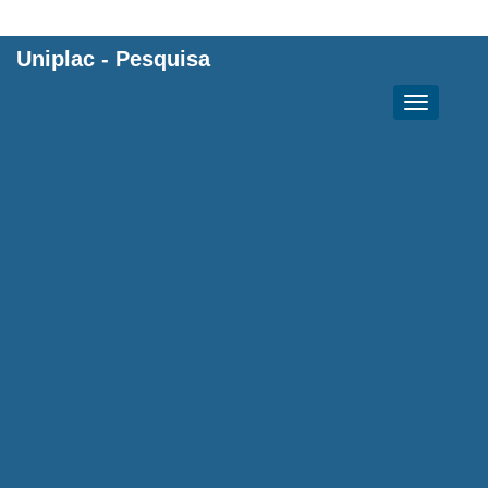
Uniplac
-
Pesquisa
Toggle
navigation