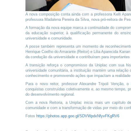
A nova composição conta ainda com a professora Kelli Apare
professora Madalena Pereira da Silva, nova pró-reitora de P
A formação da nova equipe marca a continuidade do compro
da educação superior, à qualificação permanente do ensi
universidade e comunidade.
A posse também representa um momento de reconhecimento 
Henrique Coelho do Amarante (Reitor) e Lilia Aparecida Kanan
da condução da universidade e contribuíram para importantes 
A transição reforça o compromisso da Uniplac com sua hi
universidade comunitária, a instituição mantém uma relação 
conhecimento e promovendo ações que impactam a realidade so
Para o novo reitor, professor Alexandre Tripoli Venção, o
conquistas construídas coletivamente e, ao mesmo tempo, pr
do desenvolvimento regional.
Com a nova Reitoria, a Uniplac inicia mais um capítulo 
comunidade e com a transformação de vidas por meio do con
Fotos
https://photos.app.goo.gl/SDVWpdxNfyvFKgRV6