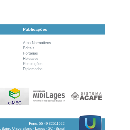
Publicações
Atos Normativos
Editais
Portarias
Releases
Resoluções
Diplomados
Fone: 55 49 32511022
 Bairro Universitário - Lages - SC - Brasil