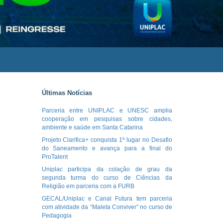
Últimas Notícias
Parceria entre UNIPLAC e UNESC amplia
cooperação em pesquisas sobre cidades,
ambiente e saúde em Santa Catarina
Projeto Clarifica+ conquista 1º lugar no Desafio
do Saneamento e avança para a final do
ProTalent
Uniplac participa da colação de grau da
segunda turma do curso de Ciências da
Religião em parceria com a FURB
GECAL/Uniplac e Canal Futura tem parceria
com atividade da “Maleta Conviver” no curso de
Pedagogia