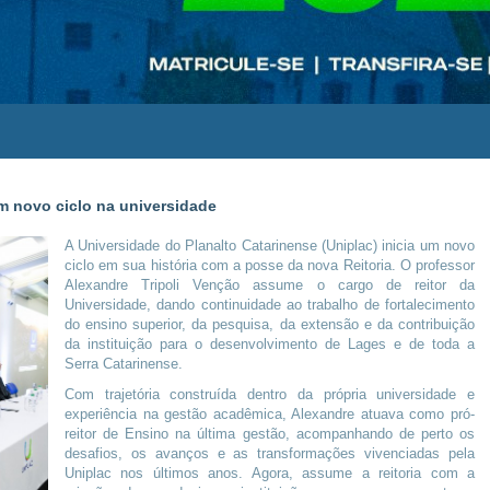
um novo ciclo na universidade
A Universidade do Planalto Catarinense (Uniplac) inicia um novo
ciclo em sua história com a posse da nova Reitoria. O professor
Alexandre Tripoli Venção assume o cargo de reitor da
Universidade, dando continuidade ao trabalho de fortalecimento
do ensino superior, da pesquisa, da extensão e da contribuição
da instituição para o desenvolvimento de Lages e de toda a
Serra Catarinense.
Com trajetória construída dentro da própria universidade e
experiência na gestão acadêmica, Alexandre atuava como pró-
reitor de Ensino na última gestão, acompanhando de perto os
desafios, os avanços e as transformações vivenciadas pela
Uniplac nos últimos anos. Agora, assume a reitoria com a