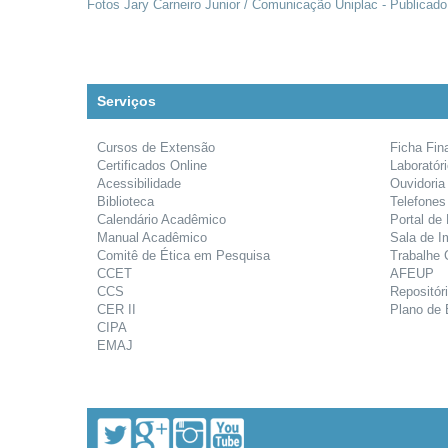
Fotos Jary Carneiro Junior / Comunicação Uniplac - Publicado
Serviços
Cursos de Extensão
Ficha Fin
Certificados Online
Laboratór
Acessibilidade
Ouvidoria
Biblioteca
Telefones
Calendário Acadêmico
Portal de
Manual Acadêmico
Sala de I
Comitê de Ética em Pesquisa
Trabalhe
CCET
AFEUP
CCS
Repositóri
CER II
Plano de 
CIPA
EMAJ