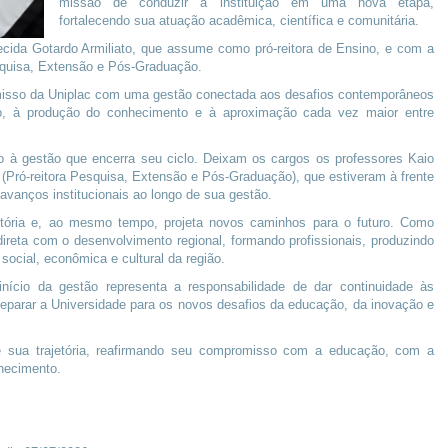
missão de conduzir a instituição em uma nova etapa,
fortalecendo sua atuação acadêmica, científica e comunitária.
cida Gotardo Armiliato, que assume como pró-reitora de Ensino, e com a
esquisa, Extensão e Pós-Graduação.
misso da Uniplac com uma gestão conectada aos desafios contemporâneos
no, à produção do conhecimento e à aproximação cada vez maior entre
à gestão que encerra seu ciclo. Deixam os cargos os professores Kaio
 (Pró-reitora Pesquisa, Extensão e Pós-Graduação), que estiveram à frente
avanços institucionais ao longo de sua gestão.
stória e, ao mesmo tempo, projeta novos caminhos para o futuro. Como
direta com o desenvolvimento regional, formando profissionais, produzindo
cial, econômica e cultural da região.
 início da gestão representa a responsabilidade de dar continuidade às
eparar a Universidade para os novos desafios da educação, da inovação e
de sua trajetória, reafirmando seu compromisso com a educação, com a
hecimento.