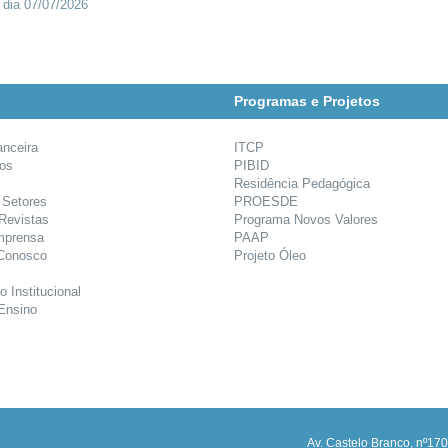
 dia 07/07/2026
Programas e Projetos
anceira
ITCP
ios
PIBID
Residência Pedagógica
 Setores
PROESDE
 Revistas
Programa Novos Valores
mprensa
PAAP
 Conosco
Projeto Óleo
o Institucional
Ensino
Av. Castelo Branco, nº170,