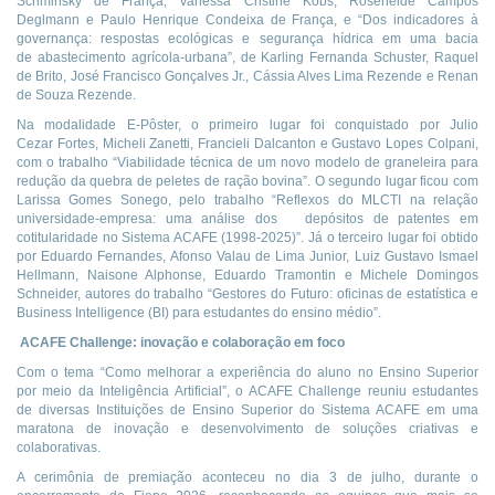
Schminsky de França, Vanessa Cristine Kobs, Roseneide Campos
Deglmann e Paulo Henrique Condeixa de França, e “Dos indicadores à
governança: respostas ecológicas e segurança hídrica em uma bacia
de abastecimento agrícola-urbana”, de Karling Fernanda Schuster, Raquel
de Brito, José Francisco Gonçalves Jr., Cássia Alves Lima Rezende e Renan
de Souza Rezende.
Na modalidade E-Pôster, o primeiro lugar foi conquistado por Julio
Cezar Fortes, Micheli Zanetti, Francieli Dalcanton e Gustavo Lopes Colpani,
com o trabalho “Viabilidade técnica de um novo modelo de graneleira para
redução da quebra de peletes de ração bovina”. O segundo lugar ficou com
Larissa Gomes Sonego, pelo trabalho “Reflexos do MLCTI na relação
universidade-empresa: uma análise dos depósitos de patentes em
cotitularidade no Sistema ACAFE (1998-2025)”. Já o terceiro lugar foi obtido
por Eduardo Fernandes, Afonso Valau de Lima Junior, Luiz Gustavo Ismael
Hellmann, Naisone Alphonse, Eduardo Tramontin e Michele Domingos
Schneider, autores do trabalho “Gestores do Futuro: oficinas de estatística e
Business Intelligence (BI) para estudantes do ensino médio”.
ACAFE Challenge: inovação e colaboração em foco
Com o tema “Como melhorar a experiência do aluno no Ensino Superior
por meio da Inteligência Artificial”, o ACAFE Challenge reuniu estudantes
de diversas Instituições de Ensino Superior do Sistema ACAFE em uma
maratona de inovação e desenvolvimento de soluções criativas e
colaborativas.
A cerimônia de premiação aconteceu no dia 3 de julho, durante o