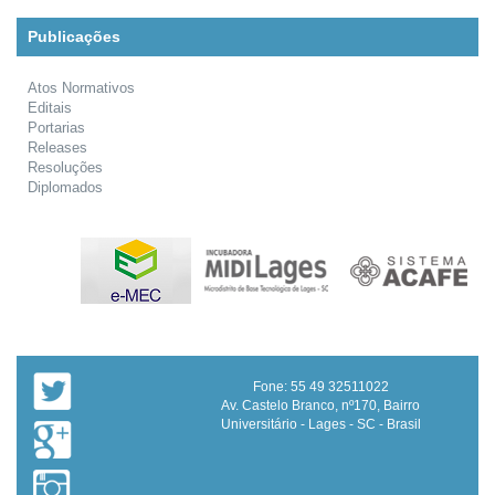
Publicações
Atos Normativos
Editais
Portarias
Releases
Resoluções
Diplomados
Fone: 55 49 32511022
Av. Castelo Branco, nº170, Bairro
Universitário - Lages - SC - Brasil