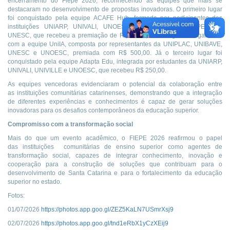
encerramento do Fiepe 2026, reconhecendo as equipes que mais se
destacaram no desenvolvimento de propostas inovadoras. O primeiro lugar
foi conquistado pela equipe ACAFE Hub, formada por participantes das
instituições UNIARP, UNIVALI, UNOESC, UNIBAVE, UNOCHAPECÓ e
UNESC, que recebeu a premiação de R$ 1.000,00. O segundo lugar ficou
com a equipe UniIA, composta por representantes da UNIPLAC, UNIBAVE,
UNESC e UNOESC, premiada com R$ 500,00. Já o terceiro lugar foi
conquistado pela equipe Adapta Edu, integrada por estudantes da UNIARP,
UNIVALI, UNIVILLE e UNOESC, que recebeu R$ 250,00.
As equipes vencedoras evidenciaram o potencial da colaboração entre
as instituições comunitárias catarinenses, demonstrando que a integração
de diferentes experiências e conhecimentos é capaz de gerar soluções
inovadoras para os desafios contemporâneos da educação superior.
Compromisso com a transformação social
Mais do que um evento acadêmico, o FIEPE 2026 reafirmou o papel
das instituições comunitárias de ensino superior como agentes de
transformação social, capazes de integrar conhecimento, inovação e
cooperação para a construção de soluções que contribuam para o
desenvolvimento de Santa Catarina e para o fortalecimento da educação
superior no estado.
Fotos:
01/07/2026
https://photos.app.goo.gl/ZEZ5KaLN7USmrXsj9
02/07/2026
https://photos.app.goo.gl/tnd1eRbX1yCzXEij9