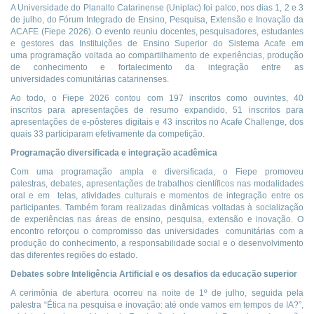
A Universidade do Planalto Catarinense (Uniplac) foi palco, nos dias 1, 2 e 3
de julho, do Fórum Integrado de Ensino, Pesquisa, Extensão e Inovação da
ACAFE (Fiepe 2026). O evento reuniu docentes, pesquisadores, estudantes
e gestores das Instituições de Ensino Superior do Sistema Acafe em
uma programação voltada ao compartilhamento de experiências, produção
de conhecimento e fortalecimento da integração entre as
universidades comunitárias catarinenses.
Ao todo, o Fiepe 2026 contou com 197 inscritos como ouvintes, 40
inscritos para apresentações de resumo expandido, 51 inscritos para
apresentações de e-pôsteres digitais e 43 inscritos no Acafe Challenge, dos
quais 33 participaram efetivamente da competição.
Programação diversificada e integração acadêmica
Com uma programação ampla e diversificada, o Fiepe promoveu
palestras, debates, apresentações de trabalhos científicos nas modalidades
oral e em telas, atividades culturais e momentos de integração entre os
participantes. Também foram realizadas dinâmicas voltadas à socialização
de experiências nas áreas de ensino, pesquisa, extensão e inovação. O
encontro reforçou o compromisso das universidades comunitárias com a
produção do conhecimento, a responsabilidade social e o desenvolvimento
das diferentes regiões do estado.
Debates sobre Inteligência Artificial e os desafios da educação superior
A cerimônia de abertura ocorreu na noite de 1º de julho, seguida pela
palestra “Ética na pesquisa e inovação: até onde vamos em tempos de IA?”,