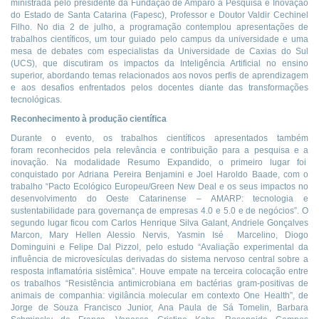
ministrada pelo presidente da Fundação de Amparo à Pesquisa e Inovação
do Estado de Santa Catarina (Fapesc), Professor e Doutor Valdir Cechinel
Filho. No dia 2 de julho, a programação contemplou apresentações de
trabalhos científicos, um tour guiado pelo campus da universidade e uma
mesa de debates com especialistas da Universidade de Caxias do Sul
(UCS), que discutiram os impactos da Inteligência Artificial no ensino
superior, abordando temas relacionados aos novos perfis de aprendizagem
e aos desafios enfrentados pelos docentes diante das transformações
tecnológicas.
Reconhecimento à produção científica
Durante o evento, os trabalhos científicos apresentados também
foram reconhecidos pela relevância e contribuição para a pesquisa e a
inovação. Na modalidade Resumo Expandido, o primeiro lugar foi
conquistado por Adriana Pereira Benjamini e Joel Haroldo Baade, com o
trabalho “Pacto Ecológico Europeu/Green New Deal e os seus impactos no
desenvolvimento do Oeste Catarinense – AMARP: tecnologia e
sustentabilidade para governança de empresas 4.0 e 5.0 e de negócios”. O
segundo lugar ficou com Carlos Henrique Silva Galant, Andriele Gonçalves
Marcon, Mary Hellen Alessio Nervis, Yasmin Isé Marcelino, Diogo
Dominguini e Felipe Dal Pizzol, pelo estudo “Avaliação experimental da
influência de microvesículas derivadas do sistema nervoso central sobre a
resposta inflamatória sistêmica”. Houve empate na terceira colocação entre
os trabalhos “Resistência antimicrobiana em bactérias gram-positivas de
animais de companhia: vigilância molecular em contexto One Health”, de
Jorge de Souza Francisco Junior, Ana Paula de Sá Tomelin, Barbara