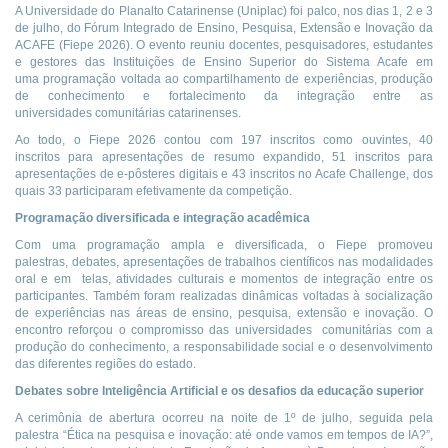
A Universidade do Planalto Catarinense (Uniplac) foi palco, nos dias 1, 2 e 3
de julho, do Fórum Integrado de Ensino, Pesquisa, Extensão e Inovação da
ACAFE (Fiepe 2026). O evento reuniu docentes, pesquisadores, estudantes
e gestores das Instituições de Ensino Superior do Sistema Acafe em
uma programação voltada ao compartilhamento de experiências, produção
de conhecimento e fortalecimento da integração entre as
universidades comunitárias catarinenses.
Ao todo, o Fiepe 2026 contou com 197 inscritos como ouvintes, 40
inscritos para apresentações de resumo expandido, 51 inscritos para
apresentações de e-pôsteres digitais e 43 inscritos no Acafe Challenge, dos
quais 33 participaram efetivamente da competição.
Programação diversificada e integração acadêmica
Com uma programação ampla e diversificada, o Fiepe promoveu
palestras, debates, apresentações de trabalhos científicos nas modalidades
oral e em telas, atividades culturais e momentos de integração entre os
participantes. Também foram realizadas dinâmicas voltadas à socialização
de experiências nas áreas de ensino, pesquisa, extensão e inovação. O
encontro reforçou o compromisso das universidades comunitárias com a
produção do conhecimento, a responsabilidade social e o desenvolvimento
das diferentes regiões do estado.
Debates sobre Inteligência Artificial e os desafios da educação superior
A cerimônia de abertura ocorreu na noite de 1º de julho, seguida pela
palestra “Ética na pesquisa e inovação: até onde vamos em tempos de IA?”,