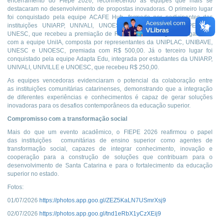
encerramento do Fiepe 2026, reconhecendo as equipes que mais se
destacaram no desenvolvimento de propostas inovadoras. O primeiro lugar
foi conquistado pela equipe ACAFE Hub, formada por participantes das
instituições UNIARP, UNIVALI, UNOESC, UNIBAVE, UNOCHAPECÓ e
UNESC, que recebeu a premiação de R$ 1.000,00. O segundo lugar ficou
com a equipe UniIA, composta por representantes da UNIPLAC, UNIBAVE,
UNESC e UNOESC, premiada com R$ 500,00. Já o terceiro lugar foi
conquistado pela equipe Adapta Edu, integrada por estudantes da UNIARP,
UNIVALI, UNIVILLE e UNOESC, que recebeu R$ 250,00.
As equipes vencedoras evidenciaram o potencial da colaboração entre
as instituições comunitárias catarinenses, demonstrando que a integração
de diferentes experiências e conhecimentos é capaz de gerar soluções
inovadoras para os desafios contemporâneos da educação superior.
Compromisso com a transformação social
Mais do que um evento acadêmico, o FIEPE 2026 reafirmou o papel
das instituições comunitárias de ensino superior como agentes de
transformação social, capazes de integrar conhecimento, inovação e
cooperação para a construção de soluções que contribuam para o
desenvolvimento de Santa Catarina e para o fortalecimento da educação
superior no estado.
Fotos:
01/07/2026
https://photos.app.goo.gl/ZEZ5KaLN7USmrXsj9
02/07/2026
https://photos.app.goo.gl/tnd1eRbX1yCzXEij9