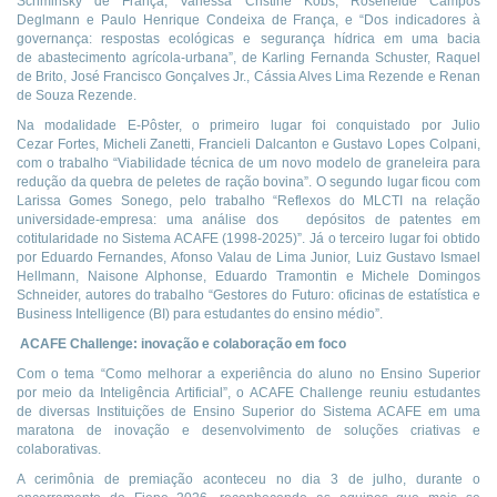
Schminsky de França, Vanessa Cristine Kobs, Roseneide Campos
Deglmann e Paulo Henrique Condeixa de França, e “Dos indicadores à
governança: respostas ecológicas e segurança hídrica em uma bacia
de abastecimento agrícola-urbana”, de Karling Fernanda Schuster, Raquel
de Brito, José Francisco Gonçalves Jr., Cássia Alves Lima Rezende e Renan
de Souza Rezende.
Na modalidade E-Pôster, o primeiro lugar foi conquistado por Julio
Cezar Fortes, Micheli Zanetti, Francieli Dalcanton e Gustavo Lopes Colpani,
com o trabalho “Viabilidade técnica de um novo modelo de graneleira para
redução da quebra de peletes de ração bovina”. O segundo lugar ficou com
Larissa Gomes Sonego, pelo trabalho “Reflexos do MLCTI na relação
universidade-empresa: uma análise dos depósitos de patentes em
cotitularidade no Sistema ACAFE (1998-2025)”. Já o terceiro lugar foi obtido
por Eduardo Fernandes, Afonso Valau de Lima Junior, Luiz Gustavo Ismael
Hellmann, Naisone Alphonse, Eduardo Tramontin e Michele Domingos
Schneider, autores do trabalho “Gestores do Futuro: oficinas de estatística e
Business Intelligence (BI) para estudantes do ensino médio”.
ACAFE Challenge: inovação e colaboração em foco
Com o tema “Como melhorar a experiência do aluno no Ensino Superior
por meio da Inteligência Artificial”, o ACAFE Challenge reuniu estudantes
de diversas Instituições de Ensino Superior do Sistema ACAFE em uma
maratona de inovação e desenvolvimento de soluções criativas e
colaborativas.
A cerimônia de premiação aconteceu no dia 3 de julho, durante o