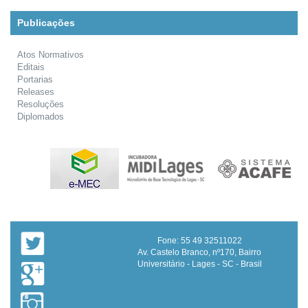
Publicações
Atos Normativos
Editais
Portarias
Releases
Resoluções
Diplomados
Fone: 55 49 32511022
Av. Castelo Branco, nº170, Bairro
Universitário - Lages - SC - Brasil