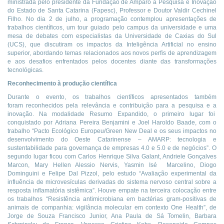
ministrada pelo presidente da Fundação de Amparo à Pesquisa e Inovação
do Estado de Santa Catarina (Fapesc), Professor e Doutor Valdir Cechinel
Filho. No dia 2 de julho, a programação contemplou apresentações de
trabalhos científicos, um tour guiado pelo campus da universidade e uma
mesa de debates com especialistas da Universidade de Caxias do Sul
(UCS), que discutiram os impactos da Inteligência Artificial no ensino
superior, abordando temas relacionados aos novos perfis de aprendizagem
e aos desafios enfrentados pelos docentes diante das transformações
tecnológicas.
Reconhecimento à produção científica
Durante o evento, os trabalhos científicos apresentados também
foram reconhecidos pela relevância e contribuição para a pesquisa e a
inovação. Na modalidade Resumo Expandido, o primeiro lugar foi
conquistado por Adriana Pereira Benjamini e Joel Haroldo Baade, com o
trabalho “Pacto Ecológico Europeu/Green New Deal e os seus impactos no
desenvolvimento do Oeste Catarinense – AMARP: tecnologia e
sustentabilidade para governança de empresas 4.0 e 5.0 e de negócios”. O
segundo lugar ficou com Carlos Henrique Silva Galant, Andriele Gonçalves
Marcon, Mary Hellen Alessio Nervis, Yasmin Isé Marcelino, Diogo
Dominguini e Felipe Dal Pizzol, pelo estudo “Avaliação experimental da
influência de microvesículas derivadas do sistema nervoso central sobre a
resposta inflamatória sistêmica”. Houve empate na terceira colocação entre
os trabalhos “Resistência antimicrobiana em bactérias gram-positivas de
animais de companhia: vigilância molecular em contexto One Health”, de
Jorge de Souza Francisco Junior, Ana Paula de Sá Tomelin, Barbara