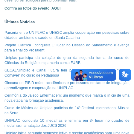
desenvolver soluções para problemas reais.
Confira as fotos do evento: AQUI
Últimas Notícias
Parceria entre UNIPLAC e UNESC amplia cooperação em pesquisas sobre
cidades, ambiente e saúde em Santa Catarina
Projeto Clarifica+ conquista 1º lugar no Desafio do Saneamento e avança
para a final do ProTalent
Uniplac participa da colação de grau da segunda turma do curso de
Ciências da Religião em parceria com a FURB
GECAL/Uniplac e Canal Futura tem parceria com atividade da “Maleta
Conviver” no curso de Pedagogia
Gincana do PIBID reúne acadêmicos e professores em tarde de integração,
aprendizagem e cooperação na UNIPLAC
Cerimônia do Jaleco Enfermagem: um momento que marca o início de uma
nova etapa na formação acadêmica.
Curso de Música da Uniplac participa do 14º Festival Internacional Música
na Serra
UNIPLAC conquista 10 medalhas e termina em 3º lugar no quadro de
medalhas na natação dos JUCS 2026
Uniplac inicia segundo semestre letivo e recebe acadêmicos para uma nova