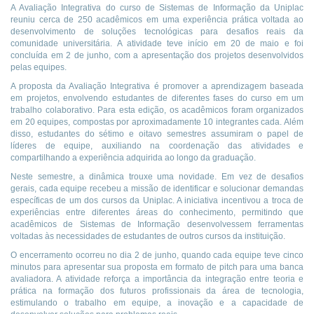
A Avaliação Integrativa do curso de Sistemas de Informação da Uniplac
reuniu cerca de 250 acadêmicos em uma experiência prática voltada ao
desenvolvimento de soluções tecnológicas para desafios reais da
comunidade universitária. A atividade teve início em 20 de maio e foi
concluída em 2 de junho, com a apresentação dos projetos desenvolvidos
pelas equipes.
A proposta da Avaliação Integrativa é promover a aprendizagem baseada
em projetos, envolvendo estudantes de diferentes fases do curso em um
trabalho colaborativo. Para esta edição, os acadêmicos foram organizados
em 20 equipes, compostas por aproximadamente 10 integrantes cada. Além
disso, estudantes do sétimo e oitavo semestres assumiram o papel de
líderes de equipe, auxiliando na coordenação das atividades e
compartilhando a experiência adquirida ao longo da graduação.
Neste semestre, a dinâmica trouxe uma novidade. Em vez de desafios
gerais, cada equipe recebeu a missão de identificar e solucionar demandas
específicas de um dos cursos da Uniplac. A iniciativa incentivou a troca de
experiências entre diferentes áreas do conhecimento, permitindo que
acadêmicos de Sistemas de Informação desenvolvessem ferramentas
voltadas às necessidades de estudantes de outros cursos da instituição.
O encerramento ocorreu no dia 2 de junho, quando cada equipe teve cinco
minutos para apresentar sua proposta em formato de pitch para uma banca
avaliadora. A atividade reforça a importância da integração entre teoria e
prática na formação dos futuros profissionais da área de tecnologia,
estimulando o trabalho em equipe, a inovação e a capacidade de