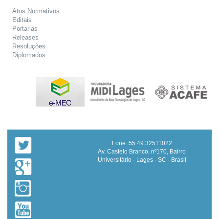
Atos Normativos
Editais
Portarias
Releases
Resoluções
Diplomados
Fone: 55 49 32511022
Av. Castelo Branco, nº170, Bairro
Universitário - Lages - SC - Brasil