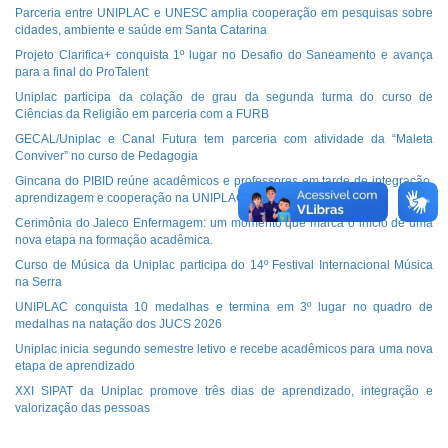
Parceria entre UNIPLAC e UNESC amplia cooperação em pesquisas sobre
cidades, ambiente e saúde em Santa Catarina
Projeto Clarifica+ conquista 1º lugar no Desafio do Saneamento e avança
para a final do ProTalent
Uniplac participa da colação de grau da segunda turma do curso de
Ciências da Religião em parceria com a FURB
GECAL/Uniplac e Canal Futura tem parceria com atividade da “Maleta
Conviver” no curso de Pedagogia
Gincana do PIBID reúne acadêmicos e professores em tarde de integração,
aprendizagem e cooperação na UNIPLAC
Cerimônia do Jaleco Enfermagem: um momento que marca o início de uma
nova etapa na formação acadêmica.
Curso de Música da Uniplac participa do 14º Festival Internacional Música
na Serra
UNIPLAC conquista 10 medalhas e termina em 3º lugar no quadro de
medalhas na natação dos JUCS 2026
Uniplac inicia segundo semestre letivo e recebe acadêmicos para uma nova
etapa de aprendizado
XXI SIPAT da Uniplac promove três dias de aprendizado, integração e
valorização das pessoas