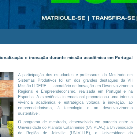
cionalização e inovação durante missão acadêmica em Portugal
A participação dos estudantes e professores do Mestrado em
Sistemas Produtivos foi um dos grandes destaques da VII
Missão LIDERE – Laboratório de Inovação em Desenvolvimento
Regional e Empreendedorismo, realizada em Portugal e na
Espanha. A experiência internacional proporcionou uma intensa
vivência acadêmica e estratégica voltada à inovação, ao
empreendedorismo, à tecnologia e ao desenvolvimento
sustentável.
O programa de mestrado, desenvolvido em parceria entre a
Universidade do Planalto Catarinense (UNIPLAC) a Universidade
da Região de Joinville (UNIVILLE), a Universidade do