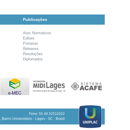
Publicações
Atos Normativos
Editais
Portarias
Releases
Resoluções
Diplomados
Fone: 55 49 32511022
 Bairro Universitário - Lages - SC - Brasil