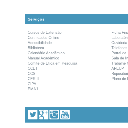
Serviços
Cursos de Extensão
Ficha Fin
Certificados Online
Laboratór
Acessibilidade
Ouvidoria
Biblioteca
Telefones
Calendário Acadêmico
Portal de
Manual Acadêmico
Sala de I
Comitê de Ética em Pesquisa
Trabalhe
CCET
AFEUP
CCS
Repositóri
CER II
Plano de 
CIPA
EMAJ