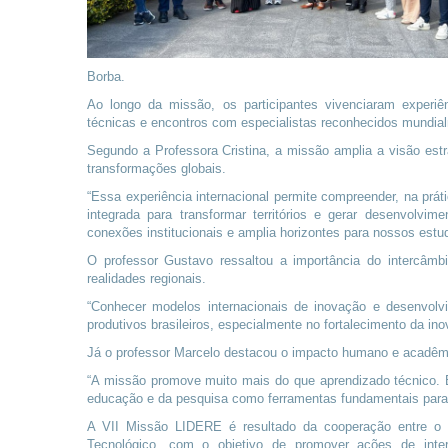
Borba.
Ao longo da missão, os participantes vivenciaram experiên
técnicas e encontros com especialistas reconhecidos mundial
Segundo a Professora Cristina, a missão amplia a visão estr
transformações globais.
“Essa experiência internacional permite compreender, na prá
integrada para transformar territórios e gerar desenvolvi
conexões institucionais e amplia horizontes para nossos estu
O professor Gustavo ressaltou a importância do intercâmbi
realidades regionais.
“Conhecer modelos internacionais de inovação e desenvolvi
produtivos brasileiros, especialmente no fortalecimento da in
Já o professor Marcelo destacou o impacto humano e acadêmi
“A missão promove muito mais do que aprendizado técnico. El
educação e da pesquisa como ferramentas fundamentais para t
A VII Missão LIDERE é resultado da cooperação entre o I
Tecnológico, com o objetivo de promover ações de interna