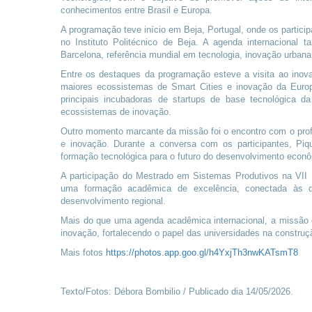
conhecimentos entre Brasil e Europa.
A programação teve início em Beja, Portugal, onde os partici
no Instituto Politécnico de Beja. A agenda internacional
Barcelona, referência mundial em tecnologia, inovação urban
Entre os destaques da programação esteve a visita ao inov
maiores ecossistemas de Smart Cities e inovação da Euro
principais incubadoras de startups de base tecnológica 
ecossistemas de inovação.
Outro momento marcante da missão foi o encontro com o profe
e inovação. Durante a conversa com os participantes, Piqué
formação tecnológica para o futuro do desenvolvimento econô
A participação do Mestrado em Sistemas Produtivos na VII
uma formação acadêmica de excelência, conectada às 
desenvolvimento regional.
Mais do que uma agenda acadêmica internacional, a missão c
inovação, fortalecendo o papel das universidades na construçã
Mais fotos
https://photos.app.goo.gl/h4YxjTh3nwKATsmT8
Texto/Fotos: Débora Bombilio / Publicado dia 14/05/2026.