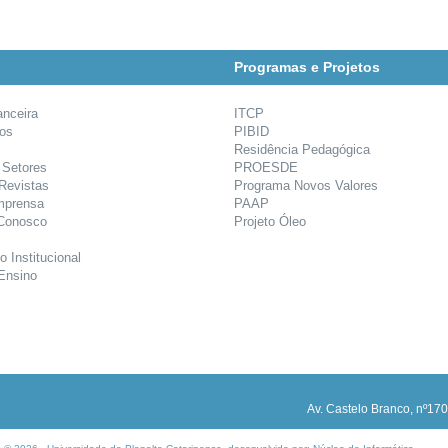
Programas e Projetos
anceira
ITCP
ios
PIBID
Residência Pedagógica
 Setores
PROESDE
 Revistas
Programa Novos Valores
mprensa
PAAP
 Conosco
Projeto Óleo
o Institucional
Ensino
Av. Castelo Branco, nº170,