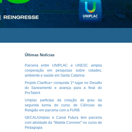
Últimas Notícias
Parceria entre UNIPLAC e UNESC amplia
cooperação em pesquisas sobre cidades,
ambiente e saúde em Santa Catarina
Projeto Clarifica+ conquista 1º lugar no Desafio
do Saneamento e avança para a final do
ProTalent
Uniplac participa da colação de grau da
segunda turma do curso de Ciências da
Religião em parceria com a FURB
GECAL/Uniplac e Canal Futura tem parceria
com atividade da “Maleta Conviver” no curso de
Pedagogia