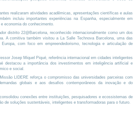
pantes realizaram atividades acadêmicas, apresentações científicas e aulas
 também incluiu importantes experiências na Espanha, especialmente em
a e economia do conhecimento.
ador distrito 22@Barcelona, reconhecido internacionalmente como um dos
pa. A comitiva também visitou a La Salle Technova Barcelona, uma das
da Europa, com foco em empreendedorismo, tecnologia e articulação de
ssor Josep Miquel Piqué, referência internacional em cidades inteligentes
 destacou a importância dos investimentos em inteligência artificial e
mico e social.
 Missão LIDERE reforça o compromisso das universidades parceiras com
demandas globais e aos desafios contemporâneos da inovação e do
onsolidou conexões entre instituições, pesquisadores e ecossistemas de
o de soluções sustentáveis, inteligentes e transformadoras para o futuro.