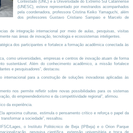
Contestado (UNC) e a Universidade do Extremo Sul Catarinense
(UNESC), esteve representado por mestrandos acompanhados
pela coordenadora, professora Cristina Keiko Yamaguchi, além
dos professores Gustavo Cristiano Sampaio e Marcelo de
cias de integração internacional por meio de aulas, pesquisas, visitas
mente nas áreas de inovação, tecnologia e ecossistemas inteligentes.
atégica dos participantes e fortalece a formação acadêmica conectada às
tica, como universidades, empresas e centros de inovação atuam de forma
mento sustentável. Além do conhecimento acadêmico, a missão fortalece
dantes e pesquisadores”, destacou.
o internacional para a construção de soluções inovadoras aplicadas às
mento nos permite refletir sobre novas possibilidades para os sistemas
ovação, do empreendedorismo e da competitividade regional”, afirmou.
co da experiência.
a aproxima culturas, estimula o pensamento crítico e reforça o papel da
ransformar a sociedade”, ressaltou.
FSC/Lages, o Instituto Politécnico de Beja (IPBeja) e o Orion Parque
cionalização, pesquisa científica, extensão universitária e troca de