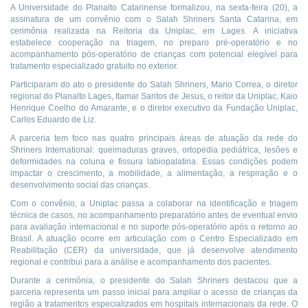
A Universidade do Planalto Catarinense formalizou, na sexta-feira (20), a
assinatura de um convênio com o Salah Shriners Santa Catarina, em
cerimônia realizada na Reitoria da Uniplac, em Lages. A iniciativa
estabelece cooperação na triagem, no preparo pré-operatório e no
acompanhamento pós-operatório de crianças com potencial elegível para
tratamento especializado gratuito no exterior.
Participaram do ato o presidente do Salah Shriners, Mario Correa, o diretor
regional do Planalto Lages, Itamar Santos de Jesus, o reitor da Uniplac, Kaio
Henrique Coelho do Amarante, e o diretor executivo da Fundação Uniplac,
Carlos Eduardo de Liz.
A parceria tem foco nas quatro principais áreas de atuação da rede do
Shriners International: queimaduras graves, ortopedia pediátrica, lesões e
deformidades na coluna e fissura labiopalatina. Essas condições podem
impactar o crescimento, a mobilidade, a alimentação, a respiração e o
desenvolvimento social das crianças.
Com o convênio, a Uniplac passa a colaborar na identificação e triagem
técnica de casos, no acompanhamento preparatório antes de eventual envio
para avaliação internacional e no suporte pós-operatório após o retorno ao
Brasil. A atuação ocorre em articulação com o Centro Especializado em
Reabilitação (CER) da universidade, que já desenvolve atendimento
regional e contribui para a análise e acompanhamento dos pacientes.
Durante a cerimônia, o presidente do Salah Shriners destacou que a
parceria representa um passo inicial para ampliar o acesso de crianças da
região a tratamentos especializados em hospitais internacionais da rede. O