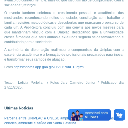
avanço do conhecimento e, mais do que isso, um ato de compromisso com a
sociedade”, reforçou.
O evento também celebrou o crescimento pessoal e acadêmico dos
mestrandos, reconhecendo noites de estudo, conciliação com trabalho e
família, revisões metodológicas e descobertas que marcaram o percurso de
cada um. A Pró-Reitora concluiu com um convite aos novos mestres para
que mantenham vínculo com a Uniplac, destacando que a universidade
cresce à medida que seus alunos e ex-alunos seguem se desenvolvendo e
contribuindo para a sociedade.
A cerimônia de diplomação reafirmou o compromisso da Uniplac com a
excelência acadêmica e a formação de profissionais preparados para inovar
e transformar seus campos de atuação.
Fotos
https://photos.app.goo.gl/vFrVCrLwnU13rtjm9
Texto: Letícia Portella / Fotos Jary Carneiro Junior / Publicado dia
27/11/2025.
Últimas Notícias
Parceria entre UNIPLAC e UNESC amplia cooperação em pesquisas sobre
cidades, ambiente e saúde em Santa Catarina