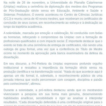
Na noite de 26 de novembro, a Universidade do Planalto Catarinense
(Uniplac) realizou a cerimônia de diplomação dos mestres dos Programas
de Pós-Graduação stricto sensu em Educação, Ambiente e Saúde e
Sistemas Produtivos. O evento aconteceu no Centro de Ciências Jurídicas
(CCJ) e reuniu cerca de 40 novos mestres, que receberam os certificados de
conclusão de seus cursos, em reconhecimento ao esforço e à dedicação ao
longo da trajetória acadêmica.
A solenidade, marcada por emoção e celebração, foi conduzida com todas
as honrarias, reforçando o compromisso da Uniplac com a formação de
profissionais qualificados e com impacto social. É importante destacar que o
evento se trata de uma cerimônia de entrega de certificados, não sendo uma
outorga de grau formal, uma vez que a conferência do Título de Mestre
ocorre no momento da aprovação pela banca examinadora da defesa da
dissertação.
Em seu discurso, a Pró-Reitora da Uniplac expressou profundo orgulho
institucional e ressaltou a importância da formação stricto sensu na
produção científica e na transformação social. “Nada do que acontece aqui é
apenas um rito formal; é, sobretudo, o reconhecimento público de uma
jornada intensa que vocês percorreram com coragem, disciplina e paixão
pelo conhecimento”, afirmou.
Durante a solenidade, a pró-reitora destacou ainda que os mestrandos
vivenciaram a pesquisa em sua forma mais genuína, desenvolvendo
habilidades analíticas, sensibilidade e rigor ao analisar e interpretar
resultados. “Cada dissertação defendida é uma contribuição original para o