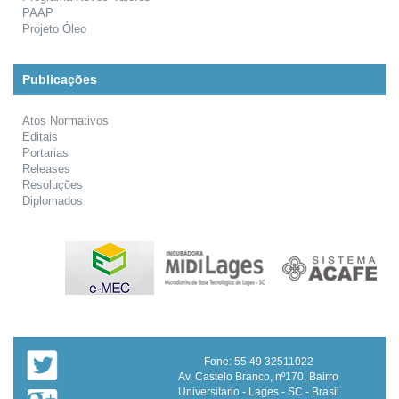
PAAP
Projeto Óleo
Publicações
Atos Normativos
Editais
Portarias
Releases
Resoluções
Diplomados
Fone: 55 49 32511022
Av. Castelo Branco, nº170, Bairro
Universitário - Lages - SC - Brasil