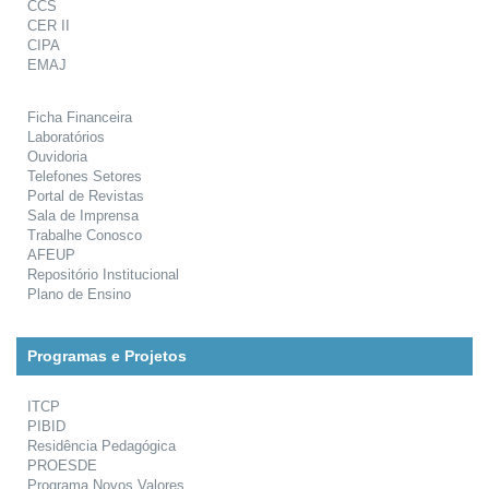
CCS
CER II
CIPA
EMAJ
Ficha Financeira
Laboratórios
Ouvidoria
Telefones Setores
Portal de Revistas
Sala de Imprensa
Trabalhe Conosco
AFEUP
Repositório Institucional
Plano de Ensino
Programas e Projetos
ITCP
PIBID
Residência Pedagógica
PROESDE
Programa Novos Valores