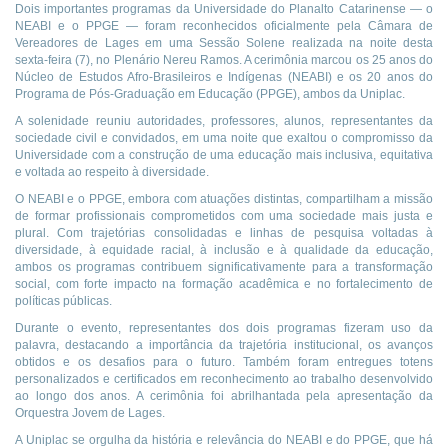
Dois importantes programas da Universidade do Planalto Catarinense — o
NEABI e o PPGE — foram reconhecidos oficialmente pela Câmara de
Vereadores de Lages em uma Sessão Solene realizada na noite desta
sexta-feira (7), no Plenário Nereu Ramos. A cerimônia marcou os 25 anos do
Núcleo de Estudos Afro-Brasileiros e Indígenas (NEABI) e os 20 anos do
Programa de Pós-Graduação em Educação (PPGE), ambos da Uniplac.
A solenidade reuniu autoridades, professores, alunos, representantes da
sociedade civil e convidados, em uma noite que exaltou o compromisso da
Universidade com a construção de uma educação mais inclusiva, equitativa
e voltada ao respeito à diversidade.
O NEABI e o PPGE, embora com atuações distintas, compartilham a missão
de formar profissionais comprometidos com uma sociedade mais justa e
plural. Com trajetórias consolidadas e linhas de pesquisa voltadas à
diversidade, à equidade racial, à inclusão e à qualidade da educação,
ambos os programas contribuem significativamente para a transformação
social, com forte impacto na formação acadêmica e no fortalecimento de
políticas públicas.
Durante o evento, representantes dos dois programas fizeram uso da
palavra, destacando a importância da trajetória institucional, os avanços
obtidos e os desafios para o futuro. Também foram entregues totens
personalizados e certificados em reconhecimento ao trabalho desenvolvido
ao longo dos anos. A cerimônia foi abrilhantada pela apresentação da
Orquestra Jovem de Lages.
A Uniplac se orgulha da história e relevância do NEABI e do PPGE, que há