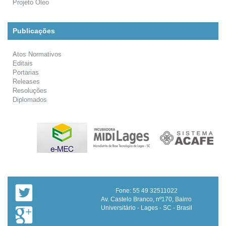
Projeto Óleo
Publicações
Atos Normativos
Editais
Portarias
Releases
Resoluções
Diplomados
Fone: 55 49 32511022
Av. Castelo Branco, nº170, Bairro
Universitário - Lages - SC - Brasil