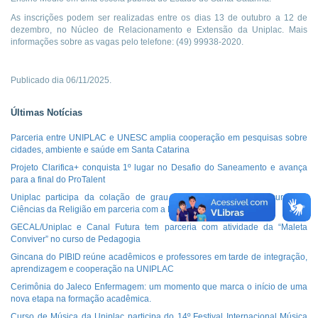
As inscrições podem ser realizadas entre os dias 13 de outubro a 12 de
dezembro, no Núcleo de Relacionamento e Extensão da Uniplac. Mais
informações sobre as vagas pelo telefone: (49) 99938-2020.
Publicado dia 06/11/2025.
Últimas Notícias
Parceria entre UNIPLAC e UNESC amplia cooperação em pesquisas sobre
cidades, ambiente e saúde em Santa Catarina
Projeto Clarifica+ conquista 1º lugar no Desafio do Saneamento e avança
para a final do ProTalent
Uniplac participa da colação de grau da segunda turma do curso de
Ciências da Religião em parceria com a FURB
GECAL/Uniplac e Canal Futura tem parceria com atividade da “Maleta
Conviver” no curso de Pedagogia
Gincana do PIBID reúne acadêmicos e professores em tarde de integração,
aprendizagem e cooperação na UNIPLAC
Cerimônia do Jaleco Enfermagem: um momento que marca o início de uma
nova etapa na formação acadêmica.
Curso de Música da Uniplac participa do 14º Festival Internacional Música