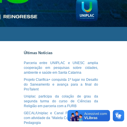
Últimas Notícias
Parceria entre UNIPLAC e UNESC amplia
cooperação em pesquisas sobre cidades,
ambiente e saúde em Santa Catarina
Projeto Clarifica+ conquista 1º lugar no Desafio
do Saneamento e avança para a final do
ProTalent
Uniplac participa da colação de grau da
segunda turma do curso de Ciências da
Religião em parceria com a FURB
GECAL/Uniplac e Canal Futura tem parceria
com atividade da “Maleta Conviver” no curso de
Pedagogia