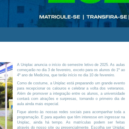
A Uniplac anuncia o início do semestre letivo de 2025. As aulas
começarão no dia 3 de fevereiro, exceto para os alunos do 1º ao
4º ano de Medicina, que terão início no dia 10 de fevereiro.
Como de costume, a Uniplac está preparando um grande evento
para recepcionar os calouros e celebrar a volta dos veteranos.
Além de promover a integração entre os alunos, a universidade
contará com atrações e surpresas, tornando o primeiro dia de
aula ainda mais especial.
Fique atento às nossas redes sociais para acompanhar toda a
programação. E para aqueles que têm interesse em ingressar na
Uniplac, ainda há tempo. As matrículas podem ser feitas
através do nosso site ou presencialmente. Escolha ser Uniplac