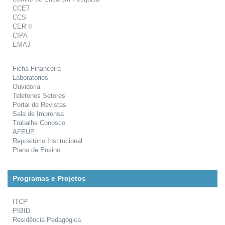
CCET
CCS
CER II
CIPA
EMAJ
Ficha Financeira
Laboratórios
Ouvidoria
Telefones Setores
Portal de Revistas
Sala de Imprensa
Trabalhe Conosco
AFEUP
Repositório Institucional
Plano de Ensino
Programas e Projetos
ITCP
PIBID
Residência Pedagógica