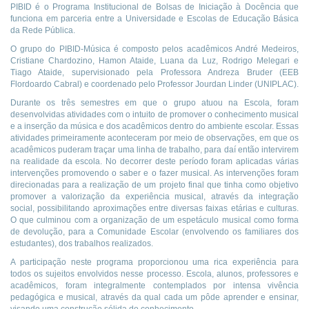
PIBID é o Programa Institucional de Bolsas de Iniciação à Docência que
funciona em parceria entre a Universidade e Escolas de Educação Básica
da Rede Pública.
O grupo do PIBID-Música é composto pelos acadêmicos André Medeiros,
Cristiane Chardozino, Hamon Ataide, Luana da Luz, Rodrigo Melegari e
Tiago Ataide, supervisionado pela Professora Andreza Bruder (EEB
Flordoardo Cabral) e coordenado pelo Professor Jourdan Linder (UNIPLAC).
Durante os três semestres em que o grupo atuou na Escola, foram
desenvolvidas atividades com o intuito de promover o conhecimento musical
e a inserção da música e dos acadêmicos dentro do ambiente escolar. Essas
atividades primeiramente aconteceram por meio de observações, em que os
acadêmicos puderam traçar uma linha de trabalho, para daí então intervirem
na realidade da escola. No decorrer deste período foram aplicadas várias
intervenções promovendo o saber e o fazer musical. As intervenções foram
direcionadas para a realização de um projeto final que tinha como objetivo
promover a valorização da experiência musical, através da integração
social, possibilitando aproximações entre diversas faixas etárias e culturas.
O que culminou com a organização de um espetáculo musical como forma
de devolução, para a Comunidade Escolar (envolvendo os familiares dos
estudantes), dos trabalhos realizados.
A participação neste programa proporcionou uma rica experiência para
todos os sujeitos envolvidos nesse processo. Escola, alunos, professores e
acadêmicos, foram integralmente contemplados por intensa vivência
pedagógica e musical, através da qual cada um pôde aprender e ensinar,
visando uma construção sólida de conhecimento.