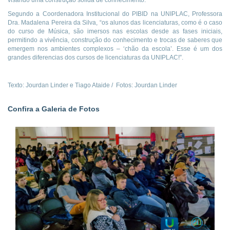
Segundo a Coordenadora Institucional do PIBID na UNIPLAC, Professora
Dra. Madalena Pereira da Silva, “os alunos das licenciaturas, como é o caso
do curso de Música, são imersos nas escolas desde as fases iniciais,
permitindo a vivência, construção do conhecimento e trocas de saberes que
emergem nos ambientes complexos – ‘chão da escola’. Esse é um dos
grandes diferencias dos cursos de licenciaturas da UNIPLAC!”.
Texto: Jourdan Linder e Tiago Ataide / Fotos: Jourdan Linder
Confira a Galeria de Fotos