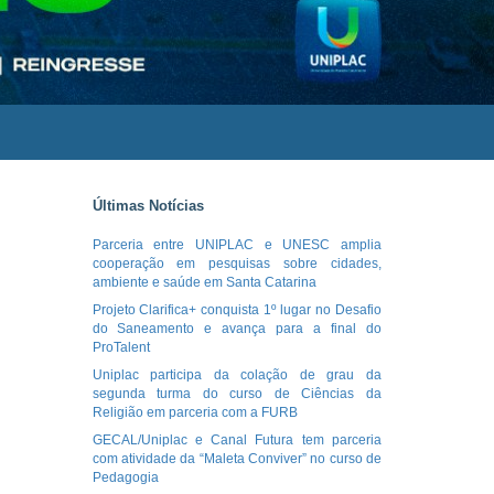
Últimas Notícias
Parceria entre UNIPLAC e UNESC amplia
cooperação em pesquisas sobre cidades,
ambiente e saúde em Santa Catarina
Projeto Clarifica+ conquista 1º lugar no Desafio
do Saneamento e avança para a final do
ProTalent
Uniplac participa da colação de grau da
segunda turma do curso de Ciências da
Religião em parceria com a FURB
GECAL/Uniplac e Canal Futura tem parceria
com atividade da “Maleta Conviver” no curso de
Pedagogia