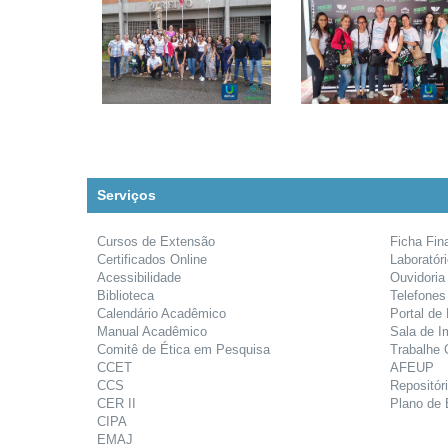
Serviços
Cursos de Extensão
Ficha Fin
Certificados Online
Laboratór
Acessibilidade
Ouvidoria
Biblioteca
Telefones
Calendário Acadêmico
Portal de
Manual Acadêmico
Sala de I
Comitê de Ética em Pesquisa
Trabalhe
CCET
AFEUP
CCS
Repositóri
CER II
Plano de 
CIPA
EMAJ