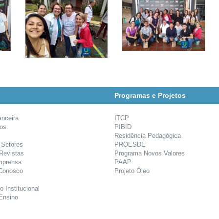
Programas e Projetos
anceira
ITCP
ios
PIBID
Residência Pedagógica
 Setores
PROESDE
 Revistas
Programa Novos Valores
mprensa
PAAP
 Conosco
Projeto Óleo
o Institucional
Ensino