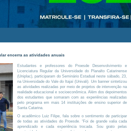
lar encerra as atividades anuais
Estudantes e professores do Proesde Desenvolvimento e
Licenciatura Regular da Universidade do Planalto Catarinense
(Uniplac), participaram do Seminário Estadual neste sábado, 23,
na Universidade do Vale do Itajaí (Univali). Um banner sintetizou
as atividades realizadas por meio de projetos de intervenção na
realidade educacional e socioeconômica. Além dos depoimentos
dos estudantes que somaram com as experiências realizadas
pelo programa em mais 14 instituições de ensino superior de
Santa Catarina.
O acadêmico Luiz Filipe, fala sobre o sentimento de participar
de todas as atividades do Proesde. “Foi de grande valia cada
aprendizado e cada experiência trocada. Sou grato pelas