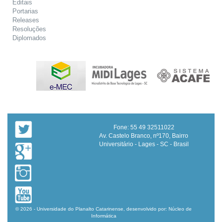
Editais
Portarias
Releases
Resoluções
Diplomados
Fone: 55 49 32511022
Av. Castelo Branco, nº170, Bairro
Universitário - Lages - SC - Brasil
© 2026 - Universidade do Planalto Catarinense, desenvolvido por: Núcleo de
Informática