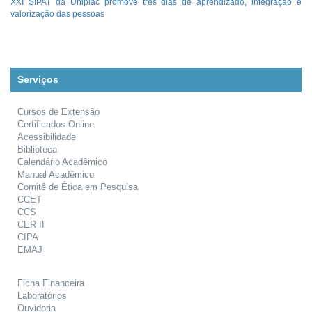
XXI SIPAT da Uniplac promove três dias de aprendizado, integração e
valorização das pessoas
Serviços
Cursos de Extensão
Certificados Online
Acessibilidade
Biblioteca
Calendário Acadêmico
Manual Acadêmico
Comitê de Ética em Pesquisa
CCET
CCS
CER II
CIPA
EMAJ
Ficha Financeira
Laboratórios
Ouvidoria