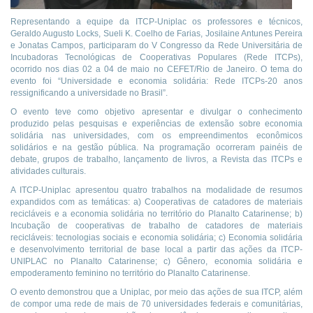
Representando a equipe da ITCP-Uniplac os professores e técnicos,
Geraldo Augusto Locks, Sueli K. Coelho de Farias, Josilaine Antunes Pereira
e Jonatas Campos, participaram do V Congresso da Rede Universitária de
Incubadoras Tecnológicas de Cooperativas Populares (Rede ITCPs),
ocorrido nos dias 02 a 04 de maio no CEFET/Rio de Janeiro. O tema do
evento foi “Universidade e economia solidária: Rede ITCPs-20 anos
ressignificando a universidade no Brasil”.
O evento teve como objetivo apresentar e divulgar o conhecimento
produzido pelas pesquisas e experiências de extensão sobre economia
solidária nas universidades, com os empreendimentos econômicos
solidários e na gestão pública. Na programação ocorreram painéis de
debate, grupos de trabalho, lançamento de livros, a Revista das ITCPs e
atividades culturais.
A ITCP-Uniplac apresentou quatro trabalhos na modalidade de resumos
expandidos com as temáticas: a) Cooperativas de catadores de materiais
recicláveis e a economia solidária no território do Planalto Catarinense; b)
Incubação de cooperativas de trabalho de catadores de materiais
recicláveis: tecnologias sociais e economia solidária; c) Economia solidária
e desenvolvimento territorial de base local a partir das ações da ITCP-
UNIPLAC no Planalto Catarinense; c) Gênero, economia solidária e
empoderamento feminino no território do Planalto Catarinense.
O evento demonstrou que a Uniplac, por meio das ações de sua ITCP, além
de compor uma rede de mais de 70 universidades federais e comunitárias,