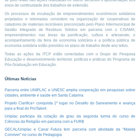
se pelo relato das ações realizadas no último semestre e apresentação dos
eixos de continuidade dos trabalhos de extensão.
Os processos de incubação de empreendimentos econômicos solidários
projetados e retomadas consistem na organização de cooperativas de
catadores de materiais recicláveis preconizado pelo Plano Intermunicipal de
Gestão Integrada de Resíduos Sólidos em parceria com o CISAMA;
empreendimentos nas áreas da panificação, cultura e artesanato, o
acompanhamento da feira de economia solidária e a política pública de
economia solidária estão previstos no plano de trabalho deste ano letivo.
Todas as ações da ITCP estão conectadas com o Grupo de Pesquisa
Educação e desenvolvimento territorial: políticas e práticas do Programa de
Pós-Graduação em Educação.
Últimas Notícias
Parceria entre UNIPLAC e UNESC amplia cooperação em pesquisas sobre
cidades, ambiente e saúde em Santa Catarina
Projeto Clarifica+ conquista 1º lugar no Desafio do Saneamento e avança
para a final do ProTalent
Uniplac participa da colação de grau da segunda turma do curso de
Ciências da Religião em parceria com a FURB
GECAL/Uniplac e Canal Futura tem parceria com atividade da “Maleta
Conviver” no curso de Pedagogia