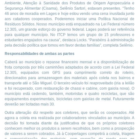
Ambiente, Atenção à Sanidade dos Produtos de Origem Agropecuária e
Segurança Alimentar (Cisama), Selênio Sartori, estavam presentes. “Tenho
46 anos de moradia em Lages e hoje estou vendo uma cena inusitada junto
aos catadores cooperados. Poderemos iniciar uma Política Nacional de
Resíduos Sólidos. Nosso município está enquadrado na Lei Federal número
12.305, um grande esforço do governo federal. Lages poderá ser referência
para qualquer município. No ITCP temos um grupo de 15 professores e
estudantes engajados na causa”, destaca Locks. “Parabéns à administração
pela decisão política que tomou em favor destas famílias”, completa Selênio.
Responsabilidades de ambas as partes
Caberá ao município o repasse financeiro mensal e a disponibilização de
frota composta por três caminhões adaptados de acordo com a Lei Federal
12.305, equipados com GPS para cumprimento correto do roteiro,
direcionados para armazenagem dos materiais após coleta nos bairros e
transporte até o São Miguel. O terceiro veículo foi reaproveitado (iria a leilão
e foi recuperado, com restauração de chassi e cabine, com gaiola nova). O
município está cedendo, também, motoristas e quatro recicletas, que são
equipamentos experimentais, bicicletas com gaiolas de metal. Futuramente
deverão ser licitadas mais 30.
Outra alteração diz respeito aos coletores, que serão os cooperados. Até
agora a coleta era realizada por colaboradores vinculados ao município. A
decisão foi tomada diante da justificativa de que os próprios coletores
conhecem melhor os produtos a serem recolhidos, bem como a prospecção
de valores a serem cobrados. Já à Cooperlages competirá a coleta, triagem