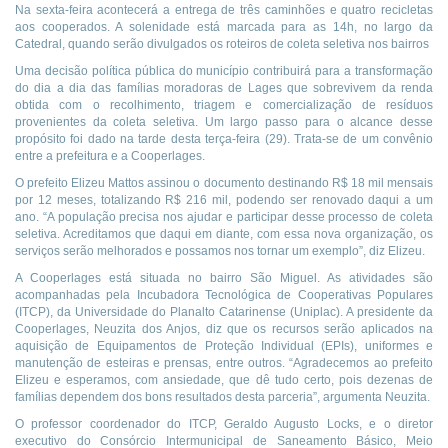
Na sexta-feira acontecerá a entrega de três caminhões e quatro recicletas
aos cooperados. A solenidade está marcada para as 14h, no largo da
Catedral, quando serão divulgados os roteiros de coleta seletiva nos bairros
Uma decisão política pública do município contribuirá para a transformação
do dia a dia das famílias moradoras de Lages que sobrevivem da renda
obtida com o recolhimento, triagem e comercialização de resíduos
provenientes da coleta seletiva. Um largo passo para o alcance desse
propósito foi dado na tarde desta terça-feira (29). Trata-se de um convênio
entre a prefeitura e a Cooperlages.
O prefeito Elizeu Mattos assinou o documento destinando R$ 18 mil mensais
por 12 meses, totalizando R$ 216 mil, podendo ser renovado daqui a um
ano. “A população precisa nos ajudar e participar desse processo de coleta
seletiva. Acreditamos que daqui em diante, com essa nova organização, os
serviços serão melhorados e possamos nos tornar um exemplo”, diz Elizeu.
A Cooperlages está situada no bairro São Miguel. As atividades são
acompanhadas pela Incubadora Tecnológica de Cooperativas Populares
(ITCP), da Universidade do Planalto Catarinense (Uniplac). A presidente da
Cooperlages, Neuzita dos Anjos, diz que os recursos serão aplicados na
aquisição de Equipamentos de Proteção Individual (EPIs), uniformes e
manutenção de esteiras e prensas, entre outros. “Agradecemos ao prefeito
Elizeu e esperamos, com ansiedade, que dê tudo certo, pois dezenas de
famílias dependem dos bons resultados desta parceria”, argumenta Neuzita.
O professor coordenador do ITCP, Geraldo Augusto Locks, e o diretor
executivo do Consórcio Intermunicipal de Saneamento Básico, Meio