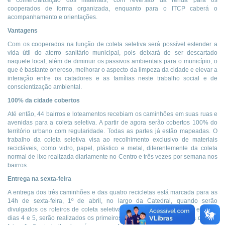
e comercialização dos materiais, com reversão da renda para os
cooperados de forma organizada, enquanto para o ITCP caberá o
acompanhamento e orientações.
Vantagens
Com os cooperados na função de coleta seletiva será possível estender a
vida útil do aterro sanitário municipal, pois deixará de ser descartado
naquele local, além de diminuir os passivos ambientais para o município, o
que é bastante oneroso, melhorar o aspecto da limpeza da cidade e elevar a
interação entre os catadores e as famílias neste trabalho social e de
conscientização ambiental.
100% da cidade cobertos
Até então, 44 bairros e loteamentos recebiam os caminhões em suas ruas e
avenidas para a coleta seletiva. A partir de agora serão cobertos 100% do
território urbano com regularidade. Todas as partes já estão mapeadas. O
trabalho da coleta seletiva visa ao recolhimento exclusivo de materiais
recicláveis, como vidro, papel, plástico e metal, diferentemente da coleta
normal de lixo realizada diariamente no Centro e três vezes por semana nos
bairros.
Entrega na sexta-feira
A entrega dos três caminhões e das quatro recicletas está marcada para as
14h de sexta-feira, 1º de abril, no largo da Catedral, quando serão
divulgados os roteiros de coleta seletiva nos bairros. Na segunda e terça,
dias 4 e 5, serão realizados os primeiros testes com os roteiros. Na quarta-