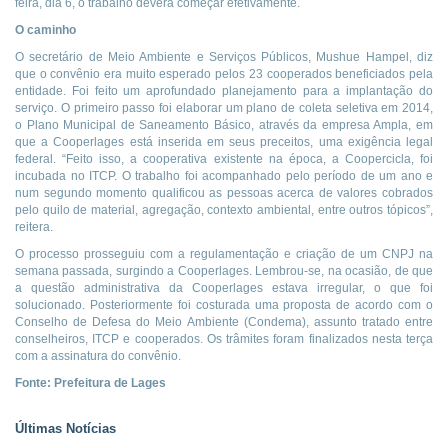
feira, dia 6, o trabalho deverá começar efetivamente.
O caminho
O secretário de Meio Ambiente e Serviços Públicos, Mushue Hampel, diz
que o convênio era muito esperado pelos 23 cooperados beneficiados pela
entidade. Foi feito um aprofundado planejamento para a implantação do
serviço. O primeiro passo foi elaborar um plano de coleta seletiva em 2014,
o Plano Municipal de Saneamento Básico, através da empresa Ampla, em
que a Cooperlages está inserida em seus preceitos, uma exigência legal
federal. “Feito isso, a cooperativa existente na época, a Coopercicla, foi
incubada no ITCP. O trabalho foi acompanhado pelo período de um ano e
num segundo momento qualificou as pessoas acerca de valores cobrados
pelo quilo de material, agregação, contexto ambiental, entre outros tópicos”,
reitera.
O processo prosseguiu com a regulamentação e criação de um CNPJ na
semana passada, surgindo a Cooperlages. Lembrou-se, na ocasião, de que
a questão administrativa da Cooperlages estava irregular, o que foi
solucionado. Posteriormente foi costurada uma proposta de acordo com o
Conselho de Defesa do Meio Ambiente (Condema), assunto tratado entre
conselheiros, ITCP e cooperados. Os trâmites foram finalizados nesta terça
com a assinatura do convênio.
Fonte: Prefeitura de Lages
Últimas Notícias