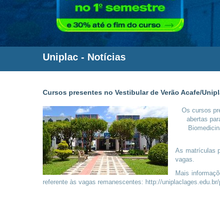
Uniplac
-
Notícias
Cursos presentes no Vestibular de Verão Acafe/Uni
Os cursos pr
abertas par
Biomedicina
As matrículas p
vagas.
Mais informaçõ
referente às vagas remanescentes: http://uniplaclages.edu.br/