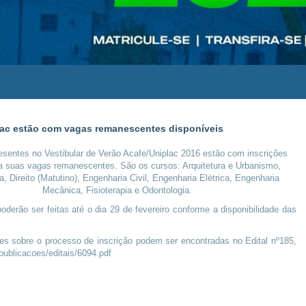
plac estão com vagas remanescentes disponíveis
esentes no Vestibular de Verão Acafe/Uniplac 2016 estão com inscrições
a suas vagas remanescentes. São os cursos: Arquitetura e Urbanismo,
, Direito (Matutino), Engenharia Civil, Engenharia Elétrica, Engenharia
Mecânica, Fisioterapia e Odontologia.
oderão ser feitas até o dia 29 de fevereiro conforme a disponibilidade das
es sobre o processo de inscrição podem ser encontradas no Edital nº185,
publicacoes/editais/6094.pdf