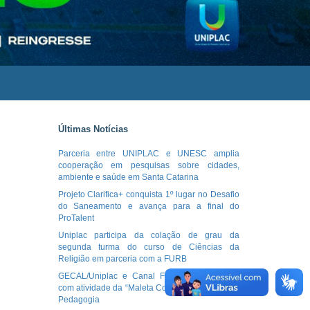
Últimas Notícias
Parceria entre UNIPLAC e UNESC amplia
cooperação em pesquisas sobre cidades,
ambiente e saúde em Santa Catarina
Projeto Clarifica+ conquista 1º lugar no Desafio
do Saneamento e avança para a final do
ProTalent
Uniplac participa da colação de grau da
segunda turma do curso de Ciências da
Religião em parceria com a FURB
GECAL/Uniplac e Canal Futura tem parceria
com atividade da “Maleta Conviver” no curso de
Pedagogia