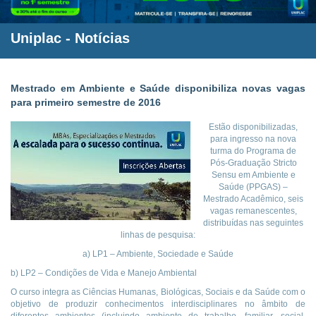
Uniplac
-
Notícias
Mestrado em Ambiente e Saúde disponibiliza novas vagas
para primeiro semestre de 2016
Estão disponibilizadas,
para ingresso na nova
turma do Programa de
Pós-Graduação Stricto
Sensu em Ambiente e
Saúde (PPGAS) –
Mestrado Acadêmico, seis
vagas remanescentes,
distribuídas nas seguintes
linhas de pesquisa:
a) LP1 – Ambiente, Sociedade e Saúde
b) LP2 – Condições de Vida e Manejo Ambiental
O curso integra as Ciências Humanas, Biológicas, Sociais e da Saúde com o
objetivo de produzir conhecimentos interdisciplinares no âmbito de