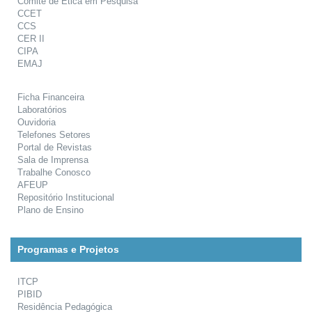
Comitê de Ética em Pesquisa
CCET
CCS
CER II
CIPA
EMAJ
Ficha Financeira
Laboratórios
Ouvidoria
Telefones Setores
Portal de Revistas
Sala de Imprensa
Trabalhe Conosco
AFEUP
Repositório Institucional
Plano de Ensino
Programas e Projetos
ITCP
PIBID
Residência Pedagógica