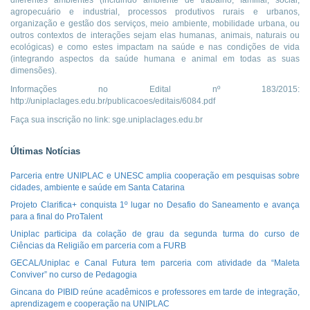
diferentes ambientes (incluindo ambiente de trabalho, familiar, social,
agropecuário e industrial, processos produtivos rurais e urbanos,
organização e gestão dos serviços, meio ambiente, mobilidade urbana, ou
outros contextos de interações sejam elas humanas, animais, naturais ou
ecológicas) e como estes impactam na saúde e nas condições de vida
(integrando aspectos da saúde humana e animal em todas as suas
dimensões).
Informações no Edital nº 183/2015:
http://uniplaclages.edu.br/publicacoes/editais/6084.pdf
Faça sua inscrição no link: sge.uniplaclages.edu.br
Últimas Notícias
Parceria entre UNIPLAC e UNESC amplia cooperação em pesquisas sobre
cidades, ambiente e saúde em Santa Catarina
Projeto Clarifica+ conquista 1º lugar no Desafio do Saneamento e avança
para a final do ProTalent
Uniplac participa da colação de grau da segunda turma do curso de
Ciências da Religião em parceria com a FURB
GECAL/Uniplac e Canal Futura tem parceria com atividade da “Maleta
Conviver” no curso de Pedagogia
Gincana do PIBID reúne acadêmicos e professores em tarde de integração,
aprendizagem e cooperação na UNIPLAC