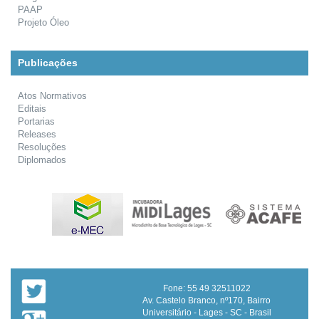
PAAP
Projeto Óleo
Publicações
Atos Normativos
Editais
Portarias
Releases
Resoluções
Diplomados
Fone: 55 49 32511022
Av. Castelo Branco, nº170, Bairro
Universitário - Lages - SC - Brasil