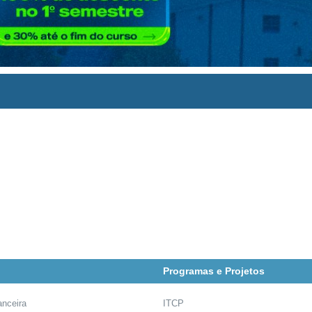
Programas e Projetos
anceira
ITCP