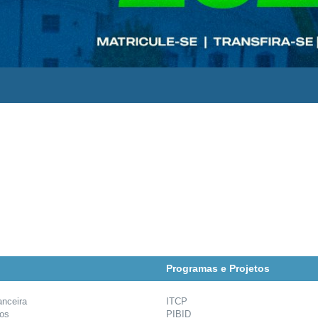
Programas e Projetos
anceira
ITCP
ios
PIBID