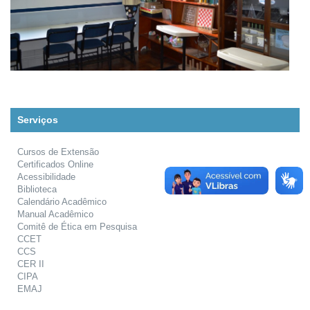
Serviços
Cursos de Extensão
Certificados Online
Acessibilidade
Biblioteca
Calendário Acadêmico
Manual Acadêmico
Comitê de Ética em Pesquisa
CCET
CCS
CER II
CIPA
EMAJ