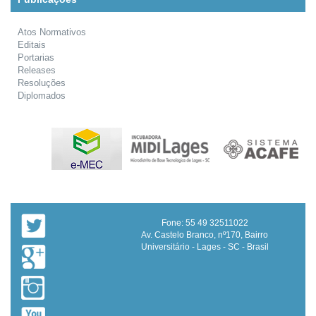
Atos Normativos
Editais
Portarias
Releases
Resoluções
Diplomados
Fone: 55 49 32511022
Av. Castelo Branco, nº170, Bairro
Universitário - Lages - SC - Brasil