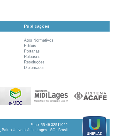
Publicações
Atos Normativos
Editais
Portarias
Releases
Resoluções
Diplomados
Fone: 55 49 32511022
 Bairro Universitário - Lages - SC - Brasil