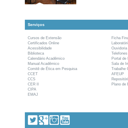
Serviços
Cursos de Extensão
Ficha Fin
Certificados Online
Laboratór
Acessibilidade
Ouvidoria
Biblioteca
Telefones
Calendário Acadêmico
Portal de
Manual Acadêmico
Sala de I
Comitê de Ética em Pesquisa
Trabalhe
CCET
AFEUP
CCS
Repositóri
CER II
Plano de 
CIPA
EMAJ