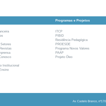
Programas e Projetos
anceira
ITCP
ios
PIBID
Residência Pedagógica
 Setores
PROESDE
 Revistas
Programa Novos Valores
mprensa
PAAP
 Conosco
Projeto Óleo
o Institucional
Ensino
Av. Castelo Branco, nº170,