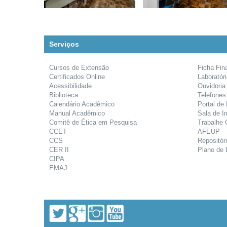
Serviços
Cursos de Extensão
Ficha Fin
Certificados Online
Laboratór
Acessibilidade
Ouvidoria
Biblioteca
Telefones
Calendário Acadêmico
Portal de
Manual Acadêmico
Sala de I
Comitê de Ética em Pesquisa
Trabalhe
CCET
AFEUP
CCS
Repositóri
CER II
Plano de 
CIPA
EMAJ