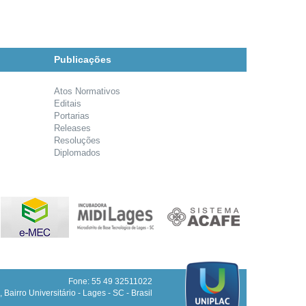
Publicações
Atos Normativos
Editais
Portarias
Releases
Resoluções
Diplomados
Fone: 55 49 32511022
 Bairro Universitário - Lages - SC - Brasil