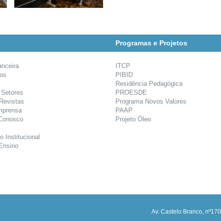
Programas e Projetos
anceira
ITCP
ios
PIBID
Residência Pedagógica
 Setores
PROESDE
 Revistas
Programa Novos Valores
mprensa
PAAP
 Conosco
Projeto Óleo
o Institucional
Ensino
Av. Castelo Branco, nº170,