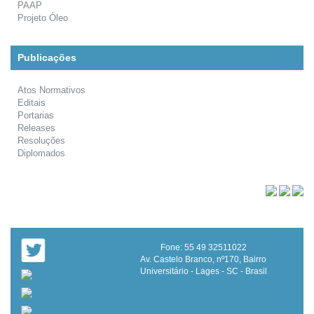
PAAP
Projeto Óleo
Publicações
Atos Normativos
Editais
Portarias
Releases
Resoluções
Diplomados
Fone: 55 49 32511022
Av. Castelo Branco, nº170, Bairro
Universitário - Lages - SC - Brasil