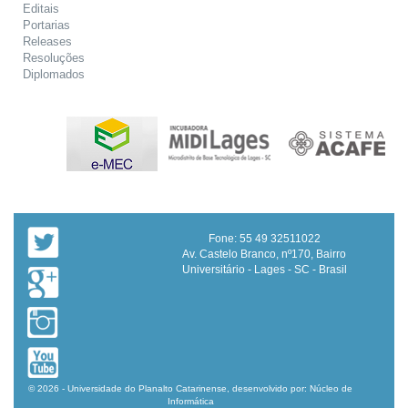
Editais
Portarias
Releases
Resoluções
Diplomados
Fone: 55 49 32511022
Av. Castelo Branco, nº170, Bairro
Universitário - Lages - SC - Brasil
© 2026 - Universidade do Planalto Catarinense, desenvolvido por: Núcleo de
Informática