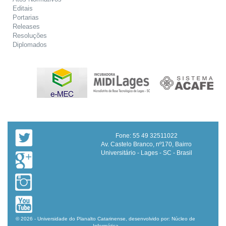
Editais
Portarias
Releases
Resoluções
Diplomados
Fone: 55 49 32511022
Av. Castelo Branco, nº170, Bairro
Universitário - Lages - SC - Brasil
© 2026 - Universidade do Planalto Catarinense, desenvolvido por: Núcleo de
Informática