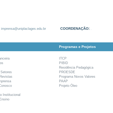
:
COORDENAÇÃO:
imprensa@uniplaclages.edu.br
.
Programas e Projetos
anceira
ITCP
ios
PIBID
Residência Pedagógica
 Setores
PROESDE
 Revistas
Programa Novos Valores
mprensa
PAAP
 Conosco
Projeto Óleo
o Institucional
Ensino