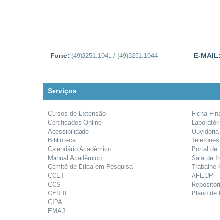
Fone:
E-MAIL
(49)3251.1041 / (49)3251.1044
Serviços
Cursos de Extensão
Ficha Fin
Certificados Online
Laboratór
Acessibilidade
Ouvidoria
Biblioteca
Telefones
Calendário Acadêmico
Portal de
Manual Acadêmico
Sala de I
Comitê de Ética em Pesquisa
Trabalhe
CCET
AFEUP
CCS
Repositóri
CER II
Plano de 
CIPA
EMAJ