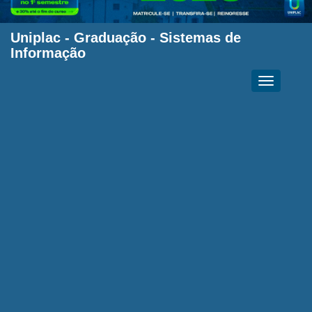
Uniplac
-
Graduação
-
Sistemas de
Informação
Toggle
navigation