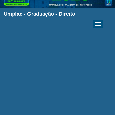
Uniplac
-
Graduação
-
Direito
Toggle
navigation