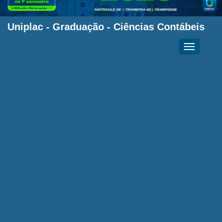
Uniplac
-
Graduação
-
Ciências Contábeis
Toggle
navigation