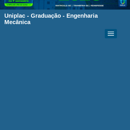
Uniplac
-
Graduação
-
Engenharia
Mecânica
Toggle
navigation