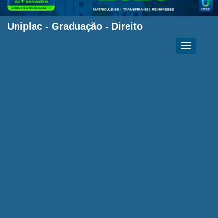
Uniplac
-
Graduação
-
Direito
Toggle
navigation