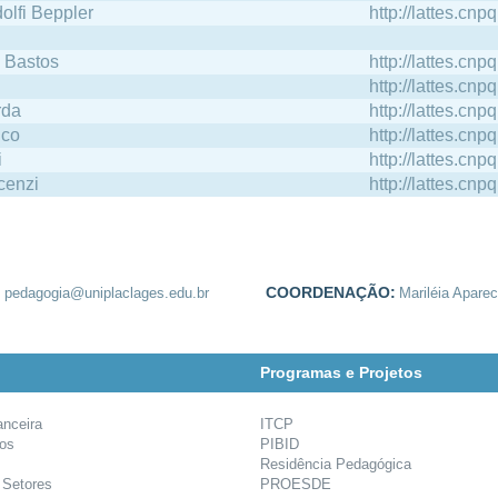
olfi Beppler
http://lattes.c
a Bastos
http://lattes.c
http://lattes.c
rda
http://lattes.c
nco
http://lattes.c
i
http://lattes.c
cenzi
http://lattes.c
:
COORDENAÇÃO:
pedagogia@uniplaclages.edu.br
Mariléia Apare
Programas e Projetos
anceira
ITCP
ios
PIBID
Residência Pedagógica
 Setores
PROESDE