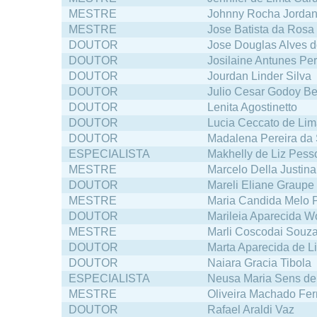
MESTRE
Johnny Rocha Jorda
MESTRE
Jose Batista da Rosa
DOUTOR
Jose Douglas Alves 
DOUTOR
Josilaine Antunes Per
DOUTOR
Jourdan Linder Silva
DOUTOR
Julio Cesar Godoy Ber
DOUTOR
Lenita Agostinetto
DOUTOR
Lucia Ceccato de Li
DOUTOR
Madalena Pereira da 
ESPECIALISTA
Makhelly de Liz Pess
MESTRE
Marcelo Della Justina
DOUTOR
Mareli Eliane Graupe
MESTRE
Maria Candida Melo P
DOUTOR
Marileia Aparecida Wo
MESTRE
Marli Coscodai Souz
DOUTOR
Marta Aparecida de 
DOUTOR
Naiara Gracia Tibola
ESPECIALISTA
Neusa Maria Sens de
MESTRE
Oliveira Machado Fer
DOUTOR
Rafael Araldi Vaz