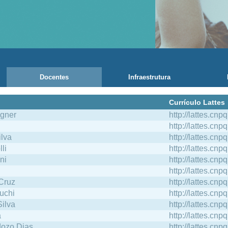
Docentes
Infraestrutura
Currículo Lattes
agner
http://lattes.c
http://lattes.c
lva
http://lattes.c
li
http://lattes.c
ni
http://lattes.c
http://lattes.c
Cruz
http://lattes.c
uchi
http://lattes.c
ilva
http://lattes.c
á
http://lattes.c
dozo Dias
http://lattes.c