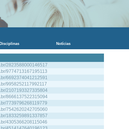
Disciplinas
Notícias
npq.br/2823588000146517
npq.br/9774713167195113
npq.br/6692374041212591
npq.br/9958252117992117
npq.br/2107193327335804
npq.br/8666137522315094
npq.br/7739796268119779
npq.br/7542620242705060
npq.br/1833259891337857
npq.br/4305366208115046
npq.br/4514147640196123