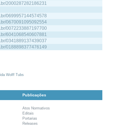
npq.br/2000287282186231
npq.br/0699957144574578
npq.br/0670091095092554
npq.br/0072233887197700
npq.br/6041068540607881
npq.br/0341889137439037
npq.br/0188898377476149
cida Wolff Tubs
Publicações
Atos Normativos
Editais
Portarias
Releases