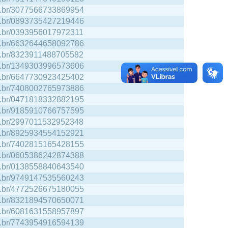
npq.br/3077566733869954
npq.br/0893735427219446
npq.br/0393956017972311
npq.br/6632644658092786
npq.br/8323911488705582
npq.br/1349303996573606
npq.br/6647730923425402
npq.br/7408002765973886
npq.br/0471818332882195
npq.br/9185910766757595
npq.br/2997011532952348
npq.br/8925934554152921
npq.br/7402815165428155
npq.br/0605386242874388
npq.br/0138558840643540
npq.br/9749147535560243
npq.br/4772526675180055
npq.br/8321894570650071
npq.br/6081631558957897
npq.br/7743954916594139