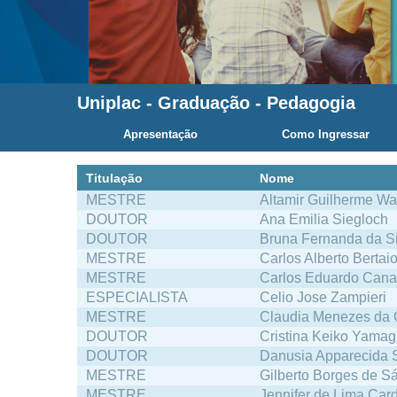
Uniplac
-
Graduação
-
Pedagogia
Apresentação
Como Ingressar
Titulação
Nome
MESTRE
Altamir Guilherme W
DOUTOR
Ana Emilia Siegloch
DOUTOR
Bruna Fernanda da Si
MESTRE
Carlos Alberto Bertaiol
MESTRE
Carlos Eduardo Cana
ESPECIALISTA
Celio Jose Zampieri
MESTRE
Claudia Menezes da 
DOUTOR
Cristina Keiko Yamag
DOUTOR
Danusia Apparecida S
MESTRE
Gilberto Borges de S
MESTRE
Jennifer de Lima Car