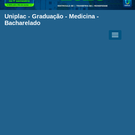
Uniplac
-
Graduação
-
Medicina -
Bacharelado
Toggle
navigation