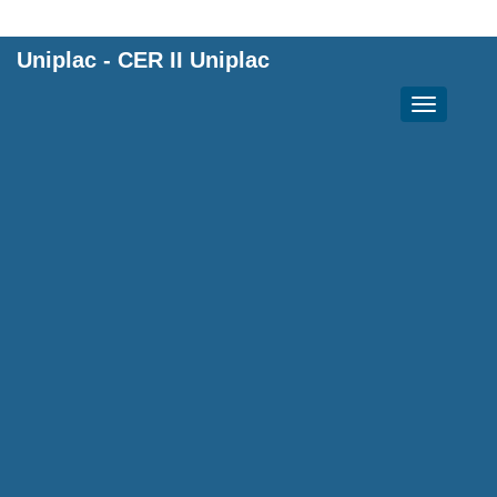
Uniplac
-
CER II Uniplac
Toggle
navigation