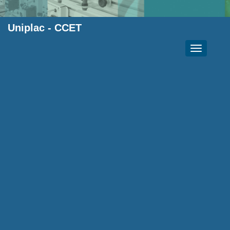
Uniplac
-
CCET
Toggle
navigation