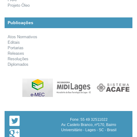
Projeto Óleo
Publicações
Atos Normativos
Editais
Portarias
Releases
Resoluções
Diplomados
Fone: 55 49 32511022
Av. Castelo Branco, nº170, Bairro
Universitário - Lages - SC - Brasil