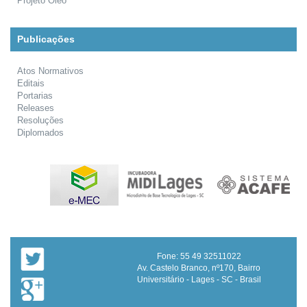
Projeto Óleo
Publicações
Atos Normativos
Editais
Portarias
Releases
Resoluções
Diplomados
Fone: 55 49 32511022
Av. Castelo Branco, nº170, Bairro
Universitário - Lages - SC - Brasil