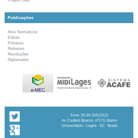
Projeto Óleo
Publicações
Atos Normativos
Editais
Portarias
Releases
Resoluções
Diplomados
Fone: 55 49 32511022
Av. Castelo Branco, nº170, Bairro
Universitário - Lages - SC - Brasil