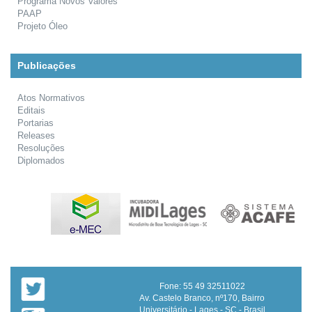
Programa Novos Valores
PAAP
Projeto Óleo
Publicações
Atos Normativos
Editais
Portarias
Releases
Resoluções
Diplomados
Fone: 55 49 32511022
Av. Castelo Branco, nº170, Bairro
Universitário - Lages - SC - Brasil