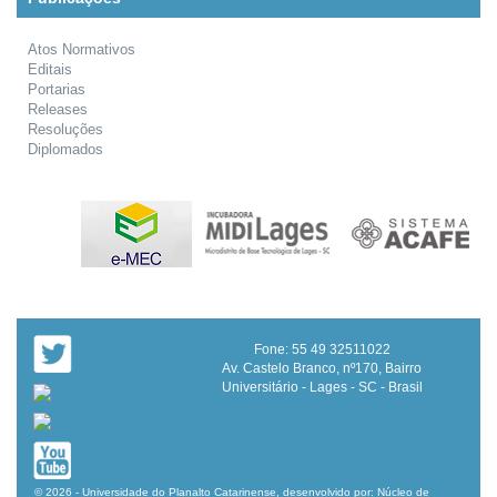
Atos Normativos
Editais
Portarias
Releases
Resoluções
Diplomados
Fone: 55 49 32511022
Av. Castelo Branco, nº170, Bairro
Universitário - Lages - SC - Brasil
© 2026 - Universidade do Planalto Catarinense, desenvolvido por: Núcleo de