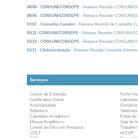
08/08 - CONSUNI/CONSEPE
- Release Reunião CONSUNI/
08/06 - CONSUNI/CONSEPE
- Release Reunião CONSUNI/
07/07 - Conselho Curador
- Release Reunião do Conselho Cu
05/12- CONSUNI/CONSEPE
- Release Reunião CONSUNI/
03/10 - CONSUNI/CONSEPE
- Release Reunião CONSUNI/
01/11 - CAdministração
- Release Reunião Conselho Adminis
Serviços
Cursos de Extensão
Ficha Fin
Certificados Online
Laboratór
Acessibilidade
Ouvidoria
Biblioteca
Telefones
Calendário Acadêmico
Portal de
Manual Acadêmico
Sala de I
Comitê de Ética em Pesquisa
Trabalhe
CCET
AFEUP