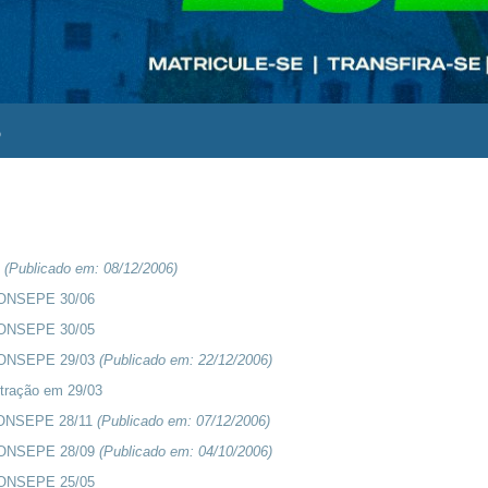
6
2
(Publicado em:
08/12/2006
)
CONSEPE 30/06
CONSEPE 30/05
CONSEPE 29/03
(Publicado em:
22/12/2006
)
tração em 29/03
CONSEPE 28/11
(Publicado em:
07/12/2006
)
CONSEPE 28/09
(Publicado em:
04/10/2006
)
CONSEPE 25/05