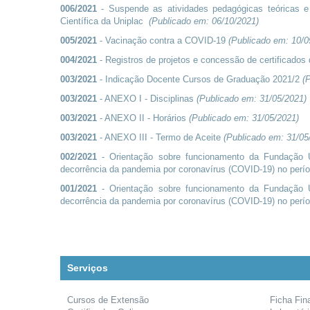
006/2021
- Suspende as atividades pedagógicas teóricas e
Científica da Uniplac
(Publicado em:
06/10/2021
)
005/2021
- Vacinação contra a COVID-19
(Publicado em:
10/0
004/2021
- Registros de projetos e concessão de certificados
003/2021
- Indicação Docente Cursos de Graduação 2021/2
(
003/2021
- ANEXO I - Disciplinas
(Publicado em:
31/05/2021
)
003/2021
- ANEXO II - Horários
(Publicado em:
31/05/2021
)
003/2021
- ANEXO III - Termo de Aceite
(Publicado em:
31/05
002/2021
- Orientação sobre funcionamento da Fundação 
decorrência da pandemia por coronavírus (COVID-19) no perí
001/2021
- Orientação sobre funcionamento da Fundação 
decorrência da pandemia por coronavírus (COVID-19) no perí
Serviços
Cursos de Extensão
Ficha Fin