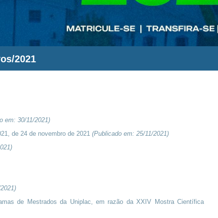
vos/2021
do em:
30/11/2021
)
021, de 24 de novembro de 2021
(Publicado em:
25/11/2021
)
2021
)
/2021
)
amas de Mestrados da Uniplac, em razão da XXIV Mostra Científica