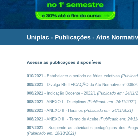
Uniplac
- Publicações - Atos Normati
Acesse as publicações disponíveis
010/2021
- Estabelecer o período de férias coletivas
(Publica
009/2021
- Divulga RETIFICAÇÃO do Ato Normativo nº 008/2
008/2021
- Indicação Docente - 2022/1
(Publicado em:
24/11/
008/2021
- ANEXO I - Disciplinas
(Publicado em:
24/11/2021
)
008/2021
- ANEXO II - Horários
(Publicado em:
24/11/2021
)
008/2021
- ANEXO III - Termo de Aceite
(Publicado em:
24/11
007/2021
- Suspende as atividades pedagógicas dos Progr
(Publicado em:
18/10/2021
)